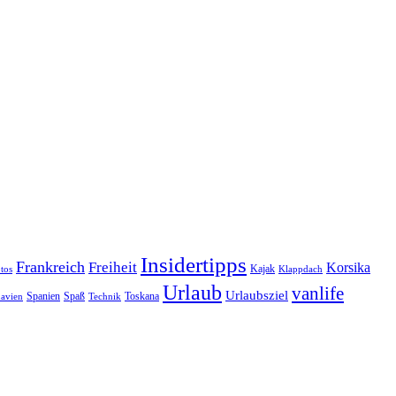
Insidertipps
Frankreich
Freiheit
Korsika
Kajak
tos
Klappdach
Urlaub
vanlife
Urlaubsziel
Spanien
Spaß
Toskana
avien
Technik