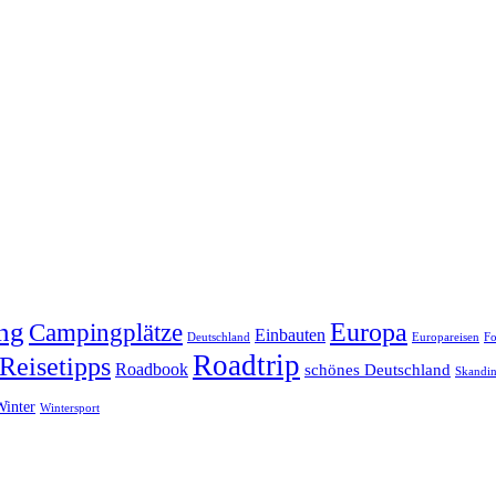
ng
Europa
Campingplätze
Einbauten
Deutschland
Europareisen
Fo
Roadtrip
Reisetipps
Roadbook
schönes Deutschland
Skandin
Winter
Wintersport