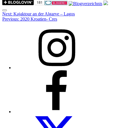
Menu
Post
Next:
Kajaktour an der Algarve – Lagos
Previous:
2020 Kroatien- Cres
navigation
Instagram
Facebook
Folow
us
on