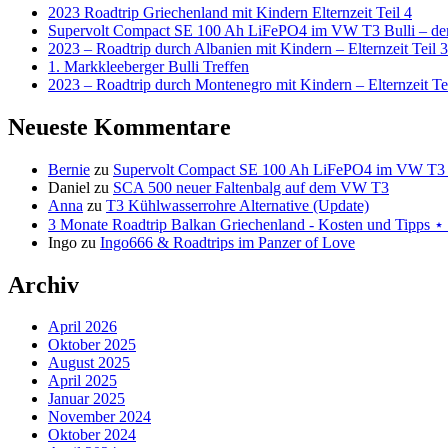
2023 Roadtrip Griechenland mit Kindern Elternzeit Teil 4
Supervolt Compact SE 100 Ah LiFePO4 im VW T3 Bulli – der 
2023 – Roadtrip durch Albanien mit Kindern – Elternzeit Teil 3
1. Markkleeberger Bulli Treffen
2023 – Roadtrip durch Montenegro mit Kindern – Elternzeit Te
Neueste Kommentare
Bernie
zu
Supervolt Compact SE 100 Ah LiFePO4 im VW T3 Bul
Daniel
zu
SCA 500 neuer Faltenbalg auf dem VW T3
Anna
zu
T3 Kühlwasserrohre Alternative (Update)
3 Monate Roadtrip Balkan Griechenland - Kosten und Tipp
Ingo
zu
Ingo666 & Roadtrips im Panzer of Love
Archiv
April 2026
Oktober 2025
August 2025
April 2025
Januar 2025
November 2024
Oktober 2024