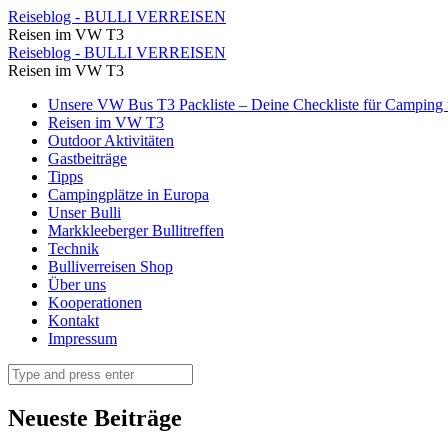
Mit
Reiseblog - BULLI VERREISEN
Reisen im VW T3
Baby
Mit
Reiseblog - BULLI VERREISEN
und
Reisen im VW T3
Baby
Kleinkind
Skip
Unsere VW Bus T3 Packliste – Deine Checkliste für Camping u
und
to
Reisen im VW T3
im
Kleinkind
content
Outdoor Aktivitäten
VW
Gastbeiträge
im
Tipps
Bus
VW
Campingplätze in Europa
⋆
Unser Bulli
Bus
Markkleeberger Bullitreffen
Reiseblog
⋆
Technik
-
Bulliverreisen Shop
Reiseblog
Über uns
BULLI
-
Kooperationen
VERREISEN
Kontakt
BULLI
Impressum
VERREISEN
Search
Neueste Beiträge