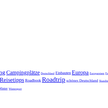
ng
Europa
Campingplätze
Einbauten
Deutschland
Europareisen
Fo
Roadtrip
Reisetipps
Roadbook
schönes Deutschland
Skandin
Winter
Wintersport