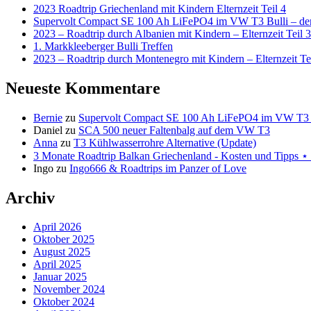
2023 Roadtrip Griechenland mit Kindern Elternzeit Teil 4
Supervolt Compact SE 100 Ah LiFePO4 im VW T3 Bulli – der 
2023 – Roadtrip durch Albanien mit Kindern – Elternzeit Teil 3
1. Markkleeberger Bulli Treffen
2023 – Roadtrip durch Montenegro mit Kindern – Elternzeit Te
Neueste Kommentare
Bernie
zu
Supervolt Compact SE 100 Ah LiFePO4 im VW T3 Bul
Daniel
zu
SCA 500 neuer Faltenbalg auf dem VW T3
Anna
zu
T3 Kühlwasserrohre Alternative (Update)
3 Monate Roadtrip Balkan Griechenland - Kosten und Tipp
Ingo
zu
Ingo666 & Roadtrips im Panzer of Love
Archiv
April 2026
Oktober 2025
August 2025
April 2025
Januar 2025
November 2024
Oktober 2024