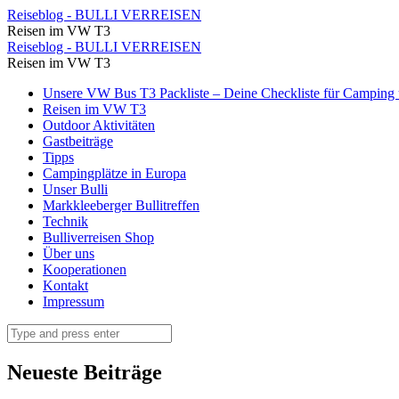
März
Reiseblog - BULLI VERREISEN
Reisen im VW T3
2019
März
Reiseblog - BULLI VERREISEN
⋆
Reisen im VW T3
2019
Reiseblog
Skip
Unsere VW Bus T3 Packliste – Deine Checkliste für Camping u
⋆
to
Reisen im VW T3
-
Reiseblog
content
Outdoor Aktivitäten
BULLI
Gastbeiträge
-
Tipps
VERREISEN
BULLI
Campingplätze in Europa
Unser Bulli
VERREISEN
Markkleeberger Bullitreffen
Technik
Bulliverreisen Shop
Über uns
Kooperationen
Kontakt
Impressum
Search
Neueste Beiträge