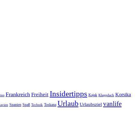
Insidertipps
Frankreich
Freiheit
Korsika
Kajak
tos
Klappdach
Urlaub
vanlife
Urlaubsziel
Spanien
Spaß
Toskana
avien
Technik