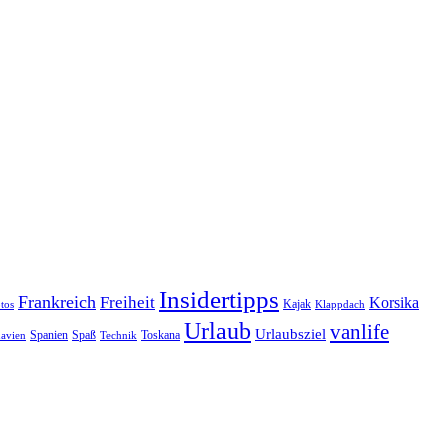
Insidertipps
Frankreich
Freiheit
Korsika
Kajak
tos
Klappdach
Urlaub
vanlife
Urlaubsziel
Spanien
Spaß
Toskana
avien
Technik