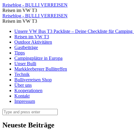
März
Reiseblog - BULLI VERREISEN
Reisen im VW T3
2018
März
Reiseblog - BULLI VERREISEN
⋆
Reisen im VW T3
2018
Reiseblog
Skip
Unsere VW Bus T3 Packliste – Deine Checkliste für Camping u
⋆
to
Reisen im VW T3
-
Reiseblog
content
Outdoor Aktivitäten
BULLI
Gastbeiträge
-
Tipps
VERREISEN
BULLI
Campingplätze in Europa
Unser Bulli
VERREISEN
Markkleeberger Bullitreffen
Technik
Bulliverreisen Shop
Über uns
Kooperationen
Kontakt
Impressum
Search
Neueste Beiträge