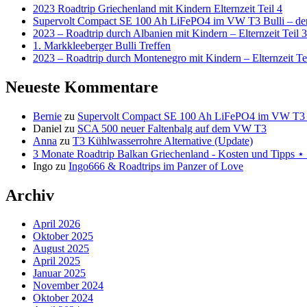
2023 Roadtrip Griechenland mit Kindern Elternzeit Teil 4
Supervolt Compact SE 100 Ah LiFePO4 im VW T3 Bulli – der 
2023 – Roadtrip durch Albanien mit Kindern – Elternzeit Teil 3
1. Markkleeberger Bulli Treffen
2023 – Roadtrip durch Montenegro mit Kindern – Elternzeit Te
Neueste Kommentare
Bernie
zu
Supervolt Compact SE 100 Ah LiFePO4 im VW T3 Bul
Daniel
zu
SCA 500 neuer Faltenbalg auf dem VW T3
Anna
zu
T3 Kühlwasserrohre Alternative (Update)
3 Monate Roadtrip Balkan Griechenland - Kosten und Tipp
Ingo
zu
Ingo666 & Roadtrips im Panzer of Love
Archiv
April 2026
Oktober 2025
August 2025
April 2025
Januar 2025
November 2024
Oktober 2024