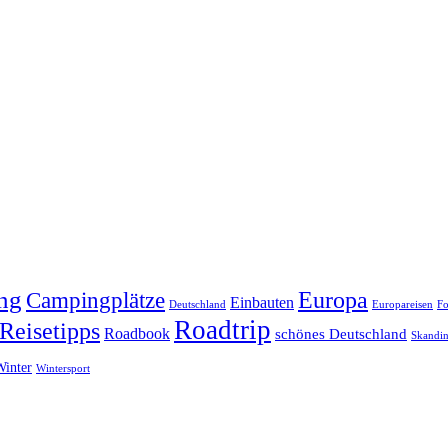
ng
Europa
Campingplätze
Einbauten
Deutschland
Europareisen
Fo
Roadtrip
Reisetipps
Roadbook
schönes Deutschland
Skandin
Winter
Wintersport