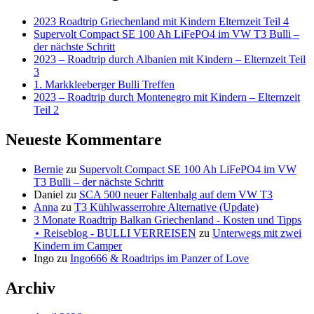
2023 Roadtrip Griechenland mit Kindern Elternzeit Teil 4
Supervolt Compact SE 100 Ah LiFePO4 im VW T3 Bulli –
der nächste Schritt
2023 – Roadtrip durch Albanien mit Kindern – Elternzeit Teil
3
1. Markkleeberger Bulli Treffen
2023 – Roadtrip durch Montenegro mit Kindern – Elternzeit
Teil 2
Neueste Kommentare
Bernie
zu
Supervolt Compact SE 100 Ah LiFePO4 im VW
T3 Bulli – der nächste Schritt
Daniel
zu
SCA 500 neuer Faltenbalg auf dem VW T3
Anna
zu
T3 Kühlwasserrohre Alternative (Update)
3 Monate Roadtrip Balkan Griechenland - Kosten und Tipps
⋆ Reiseblog - BULLI VERREISEN
zu
Unterwegs mit zwei
Kindern im Camper
Ingo
zu
Ingo666 & Roadtrips im Panzer of Love
Archiv