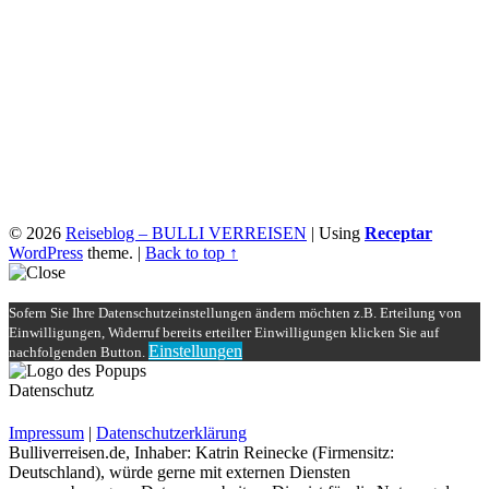
© 2026
Reiseblog – BULLI VERREISEN
|
Using
Receptar
WordPress
theme.
|
Back to top ↑
Sofern Sie Ihre Datenschutzeinstellungen ändern möchten z.B. Erteilung von
Einwilligungen, Widerruf bereits erteilter Einwilligungen klicken Sie auf
Einstellungen
nachfolgenden Button.
Datenschutz
Impressum
|
Datenschutzerklärung
Bulliverreisen.de, Inhaber: Katrin Reinecke (Firmensitz:
Deutschland), würde gerne mit externen Diensten