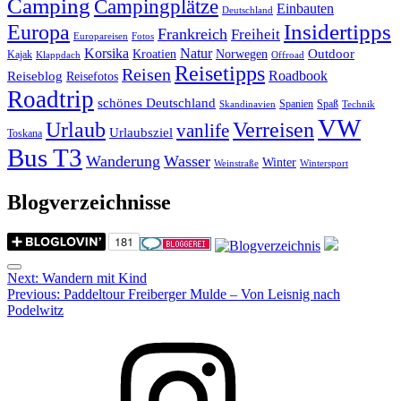
Camping
Campingplätze
Einbauten
Deutschland
Insidertipps
Europa
Frankreich
Freiheit
Europareisen
Fotos
Korsika
Natur
Outdoor
Kroatien
Norwegen
Kajak
Klappdach
Offroad
Reisetipps
Reisen
Roadbook
Reiseblog
Reisefotos
Roadtrip
schönes Deutschland
Spanien
Spaß
Skandinavien
Technik
VW
Urlaub
Verreisen
vanlife
Urlaubsziel
Toskana
Bus T3
Wanderung
Wasser
Winter
Weinstraße
Wintersport
Blogverzeichnisse
Menu
Post
Next:
Wandern mit Kind
Previous:
Paddeltour Freiberger Mulde – Von Leisnig nach
navigation
Podelwitz
Instagram