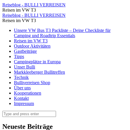
Mulde
Reiseblog - BULLI VERREISEN
Reisen im VW T3
-
Mulde
Reiseblog - BULLI VERREISEN
Wandern
Reisen im VW T3
-
rund
Skip
Unsere VW Bus T3 Packliste – Deine Checkliste für
Wandern
to
Camping und Roadtrip Essentials
um
rund
content
Reisen im VW T3
Grimma
Outdoor Aktivitäten
um
Gastbeiträge
⋆
Grimma
Tipps
Reiseblog
Campingplätze in Europa
⋆
Unser Bulli
-
Reiseblog
Markkleeberger Bullitreffen
BULLI
Technik
-
Bulliverreisen Shop
VERREISEN
BULLI
Über uns
Kooperationen
VERREISEN
Kontakt
Impressum
Search
Neueste Beiträge