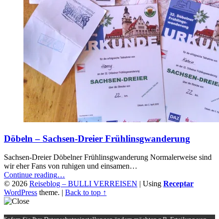
Döbeln – Sachsen-Dreier Frühlinsgwanderung
Sachsen-Dreier Döbelner Frühlinsgwanderung Normalerweise sind
wir eher Fans von ruhigen und einsamen…
“Döbeln
Continue reading
…
–
© 2026
Reiseblog – BULLI VERREISEN
|
Using
Receptar
Sachsen-
WordPress
theme.
|
Back to top ↑
Dreier
Frühlinsgwanderung”