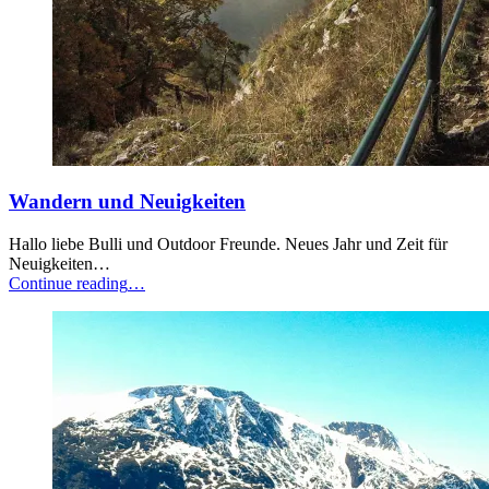
Wandern und Neuigkeiten
Hallo liebe Bulli und Outdoor Freunde. Neues Jahr und Zeit für
Neuigkeiten…
“Wandern
Continue reading
…
und
Neuigkeiten”