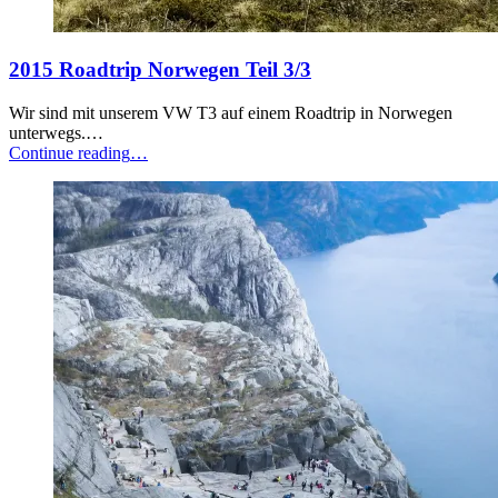
2015 Roadtrip Norwegen Teil 3/3
Wir sind mit unserem VW T3 auf einem Roadtrip in Norwegen
unterwegs.…
“2015
Continue reading
…
Roadtrip
Norwegen
Teil
3/3”