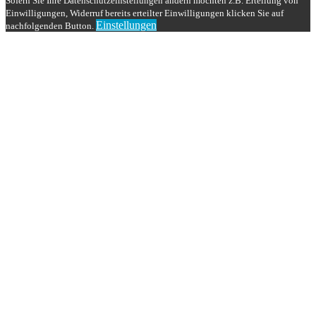
Sofern Sie Ihre Datenschutzeinstellungen ändern möchten z.B. Erteilung von
Einwilligungen, Widerruf bereits erteilter Einwilligungen klicken Sie auf
Einstellungen
nachfolgenden Button.