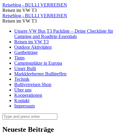
Wanderung
Reiseblog - BULLI VERREISEN
Reisen im VW T3
Archive
Wanderung
Reiseblog - BULLI VERREISEN
⋆
Reisen im VW T3
Archive
Reiseblog
Skip
Unsere VW Bus T3 Packliste – Deine Checkliste für
⋆
to
Camping und Roadtrip Essentials
-
Reiseblog
content
Reisen im VW T3
BULLI
Outdoor Aktivitäten
-
Gastbeiträge
VERREISEN
BULLI
Tipps
Campingplätze in Europa
VERREISEN
Unser Bulli
Markkleeberger Bullitreffen
Technik
Bulliverreisen Shop
Über uns
Kooperationen
Kontakt
Impressum
Search
Neueste Beiträge