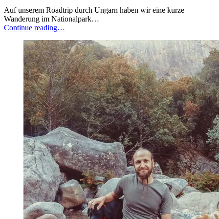
Auf unserem Roadtrip durch Ungarn haben wir eine kurze
Wanderung im Nationalpark…
“Ungarn
Continue reading
…
–
Wanderung
auf
den
Grenzberg
Ìrottkö”