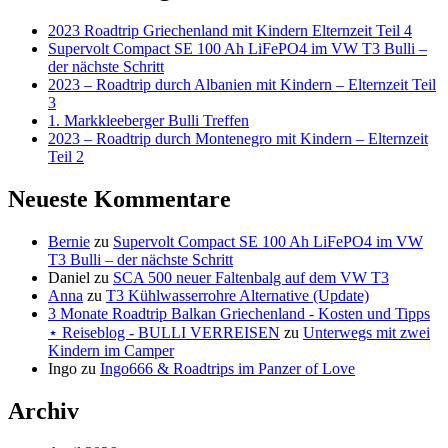
2023 Roadtrip Griechenland mit Kindern Elternzeit Teil 4
Supervolt Compact SE 100 Ah LiFePO4 im VW T3 Bulli –
der nächste Schritt
2023 – Roadtrip durch Albanien mit Kindern – Elternzeit Teil
3
1. Markkleeberger Bulli Treffen
2023 – Roadtrip durch Montenegro mit Kindern – Elternzeit
Teil 2
Neueste Kommentare
Bernie
zu
Supervolt Compact SE 100 Ah LiFePO4 im VW
T3 Bulli – der nächste Schritt
Daniel
zu
SCA 500 neuer Faltenbalg auf dem VW T3
Anna
zu
T3 Kühlwasserrohre Alternative (Update)
3 Monate Roadtrip Balkan Griechenland - Kosten und Tipps
⋆ Reiseblog - BULLI VERREISEN
zu
Unterwegs mit zwei
Kindern im Camper
Ingo
zu
Ingo666 & Roadtrips im Panzer of Love
Archiv