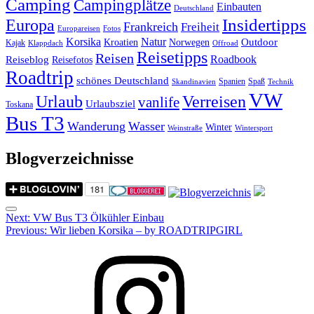
Camping
Campingplätze
Einbauten
Deutschland
Insidertipps
Europa
Frankreich
Freiheit
Europareisen
Fotos
Korsika
Natur
Outdoor
Kroatien
Norwegen
Kajak
Klappdach
Offroad
Reisetipps
Reisen
Roadbook
Reiseblog
Reisefotos
Roadtrip
schönes Deutschland
Spanien
Spaß
Skandinavien
Technik
VW
Urlaub
Verreisen
vanlife
Urlaubsziel
Toskana
Bus T3
Wanderung
Wasser
Winter
Weinstraße
Wintersport
Blogverzeichnisse
Menu
Post
Next:
VW Bus T3 Ölkühler Einbau
Previous:
Wir lieben Korsika – by ROADTRIPGIRL
navigation
Instagram