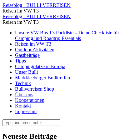
Korsika
Reiseblog - BULLI VERREISEN
Reisen im VW T3
-
Korsika
Reiseblog - BULLI VERREISEN
Spelunca
Reisen im VW T3
-
Schlucht
Skip
Unsere VW Bus T3 Packliste – Deine Checkliste für
Spelunca
to
Camping und Roadtrip Essentials
⋆
Schlucht
content
Reisen im VW T3
Reiseblog
Outdoor Aktivitäten
⋆
Gastbeiträge
-
Reiseblog
Tipps
BULLI
Campingplätze in Europa
-
Unser Bulli
VERREISEN
BULLI
Markkleeberger Bullitreffen
Technik
VERREISEN
Bulliverreisen Shop
Über uns
Kooperationen
Kontakt
Impressum
Search
Neueste Beiträge