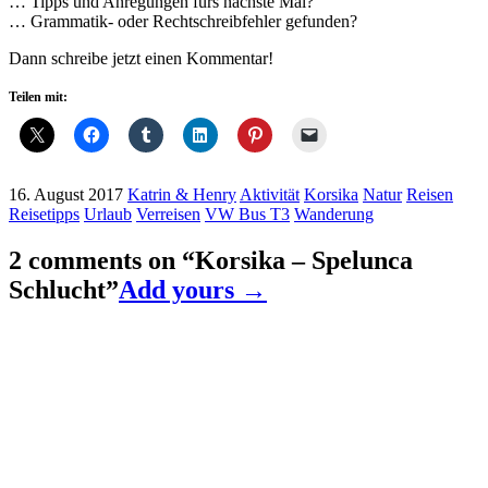
… Tipps und Anregungen fürs nächste Mal?
… Grammatik- oder Rechtschreibfehler gefunden?
Dann schreibe jetzt einen Kommentar!
Teilen mit:
16. August 2017
Katrin & Henry
Aktivität
Korsika
Natur
Reisen
Reisetipps
Urlaub
Verreisen
VW Bus T3
Wanderung
2 comments on “
Korsika – Spelunca
Schlucht
”
Add yours →