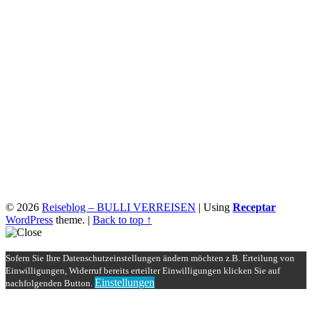
© 2026
Reiseblog – BULLI VERREISEN
|
Using
Receptar
WordPress
theme.
|
Back to top ↑
Sofern Sie Ihre Datenschutzeinstellungen ändern möchten z.B. Erteilung von
Einwilligungen, Widerruf bereits erteilter Einwilligungen klicken Sie auf
Einstellungen
nachfolgenden Button.