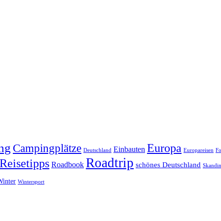
ng
Europa
Campingplätze
Einbauten
Deutschland
Europareisen
Fo
Roadtrip
Reisetipps
Roadbook
schönes Deutschland
Skandin
Winter
Wintersport