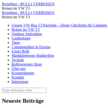
April
Reiseblog - BULLI VERREISEN
Reisen im VW T3
2017
April
Reiseblog - BULLI VERREISEN
⋆
Reisen im VW T3
2017
Reiseblog
Skip
Unsere VW Bus T3 Packliste – Deine Checkliste für Camping u
⋆
to
Reisen im VW T3
-
Reiseblog
content
Outdoor Aktivitäten
BULLI
Gastbeiträge
-
Tipps
VERREISEN
BULLI
Campingplätze in Europa
Unser Bulli
VERREISEN
Markkleeberger Bullitreffen
Technik
Bulliverreisen Shop
Über uns
Kooperationen
Kontakt
Impressum
Search
Neueste Beiträge