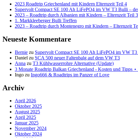
2023 Roadtrip Griechenland mit Kindern Elternzeit Teil 4
Supervolt Compact SE 100 Ah LiFePO4 im VW T3 Bulli – der 
2023 – Roadtrip durch Albanien mit Kindern – Elternzeit Teil 3
1. Markkleeberger Bulli Treffen
2023 – Roadtrip durch Montenegro mit Kindern – Elternzeit Te
Neueste Kommentare
Bernie
zu
Supervolt Compact SE 100 Ah LiFePO4 im VW T3 Bul
Daniel
zu
SCA 500 neuer Faltenbalg auf dem VW T3
Anna
zu
T3 Kühlwasserrohre Alternative (Update)
3 Monate Roadtrip Balkan Griechenland - Kosten und Tipp
Ingo
zu
Ingo666 & Roadtrips im Panzer of Love
Archiv
April 2026
Oktober 2025
August 2025
April 2025
Januar 2025
November 2024
Oktober 2024