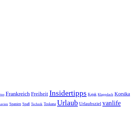
Insidertipps
Frankreich
Freiheit
Korsika
Kajak
tos
Klappdach
Urlaub
vanlife
Urlaubsziel
Spanien
Spaß
Toskana
avien
Technik