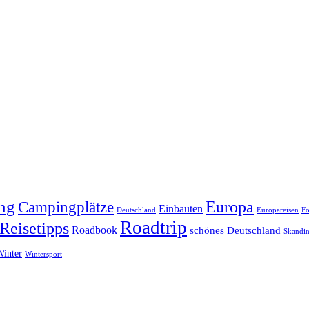
ng
Europa
Campingplätze
Einbauten
Deutschland
Europareisen
Fo
Roadtrip
Reisetipps
Roadbook
schönes Deutschland
Skandin
Winter
Wintersport