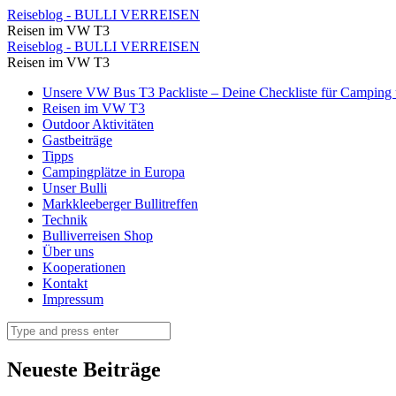
VW
Reiseblog - BULLI VERREISEN
Reisen im VW T3
Bus
VW
Reiseblog - BULLI VERREISEN
T3
Reisen im VW T3
Bus
Archive
Skip
Unsere VW Bus T3 Packliste – Deine Checkliste für Camping u
T3
to
Reisen im VW T3
⋆
Archive
content
Outdoor Aktivitäten
Reiseblog
Gastbeiträge
⋆
Tipps
-
Reiseblog
Campingplätze in Europa
BULLI
Unser Bulli
-
Markkleeberger Bullitreffen
VERREISEN
BULLI
Technik
Bulliverreisen Shop
VERREISEN
Über uns
Kooperationen
Kontakt
Impressum
Search
Neueste Beiträge