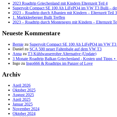
2023 Roadtrip Griechenland mit Kindern Elternzeit Teil 4
Supervolt Compact SE 100 Ah LiFePO4 im VW T3 Bulli – der 
2023 – Roadtrip durch Albanien mit Kindern – Elternzeit Teil 3
1. Markkleeberger Bulli Treffen
2023 – Roadtrip durch Montenegro mit Kindern – Elternzeit Te
Neueste Kommentare
Bernie
zu
Supervolt Compact SE 100 Ah LiFePO4 im VW T3 Bul
Daniel
zu
SCA 500 neuer Faltenbalg auf dem VW T3
Anna
zu
T3 Kühlwasserrohre Alternative (Update)
3 Monate Roadtrip Balkan Griechenland - Kosten und Tipp
Ingo
zu
Ingo666 & Roadtrips im Panzer of Love
Archiv
April 2026
Oktober 2025
August 2025
April 2025
Januar 2025
November 2024
Oktober 2024