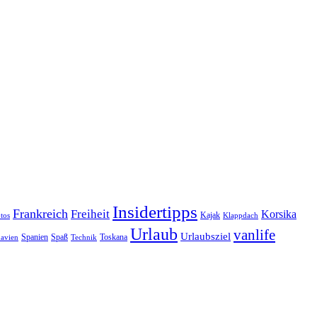
Insidertipps
Frankreich
Freiheit
Korsika
Kajak
tos
Klappdach
Urlaub
vanlife
Urlaubsziel
Spanien
Spaß
Toskana
avien
Technik