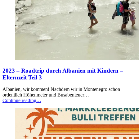
2023 – Roadtrip durch Albanien mit Kindern –
Elternzeit Teil 3
Albanien, wir kommen! Nachdem wir in Montenegro schon
ordentlich Höhenmeter und Busabenteuer…
“2023
Continue reading
…
–
Roadtrip
durch
Albanien
mit
Kindern