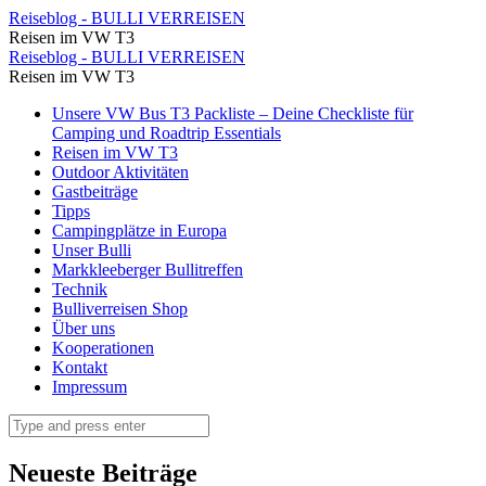
Camping
Reiseblog - BULLI VERREISEN
Reisen im VW T3
Archive
Camping
Reiseblog - BULLI VERREISEN
⋆
Reisen im VW T3
Archive
Reiseblog
Skip
Unsere VW Bus T3 Packliste – Deine Checkliste für
⋆
to
Camping und Roadtrip Essentials
-
Reiseblog
content
Reisen im VW T3
BULLI
Outdoor Aktivitäten
-
Gastbeiträge
VERREISEN
BULLI
Tipps
Campingplätze in Europa
VERREISEN
Unser Bulli
Markkleeberger Bullitreffen
Technik
Bulliverreisen Shop
Über uns
Kooperationen
Kontakt
Impressum
Search
Neueste Beiträge