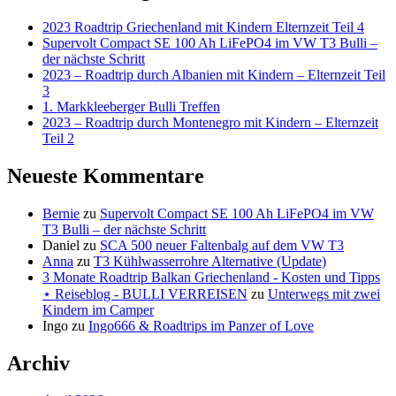
2023 Roadtrip Griechenland mit Kindern Elternzeit Teil 4
Supervolt Compact SE 100 Ah LiFePO4 im VW T3 Bulli –
der nächste Schritt
2023 – Roadtrip durch Albanien mit Kindern – Elternzeit Teil
3
1. Markkleeberger Bulli Treffen
2023 – Roadtrip durch Montenegro mit Kindern – Elternzeit
Teil 2
Neueste Kommentare
Bernie
zu
Supervolt Compact SE 100 Ah LiFePO4 im VW
T3 Bulli – der nächste Schritt
Daniel
zu
SCA 500 neuer Faltenbalg auf dem VW T3
Anna
zu
T3 Kühlwasserrohre Alternative (Update)
3 Monate Roadtrip Balkan Griechenland - Kosten und Tipps
⋆ Reiseblog - BULLI VERREISEN
zu
Unterwegs mit zwei
Kindern im Camper
Ingo
zu
Ingo666 & Roadtrips im Panzer of Love
Archiv