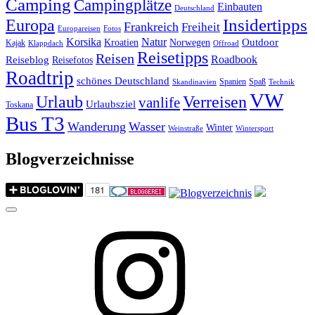
Camping
Campingplätze
Einbauten
Deutschland
Insidertipps
Europa
Frankreich
Freiheit
Europareisen
Fotos
Korsika
Natur
Outdoor
Kroatien
Norwegen
Kajak
Klappdach
Offroad
Reisetipps
Reisen
Roadbook
Reiseblog
Reisefotos
Roadtrip
schönes Deutschland
Spanien
Spaß
Skandinavien
Technik
VW
Urlaub
Verreisen
vanlife
Urlaubsziel
Toskana
Bus T3
Wanderung
Wasser
Winter
Weinstraße
Wintersport
Blogverzeichnisse
Menu
Instagram