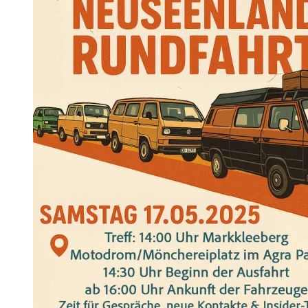
–
Elternzeit
Teil
3”