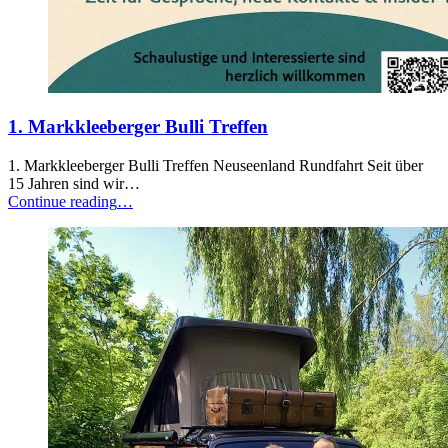
1. Markkleeberger Bulli Treffen
1. Markkleeberger Bulli Treffen Neuseenland Rundfahrt Seit über
15 Jahren sind wir…
“1.
Continue reading
…
Markkleeberger
Bulli
Treffen”