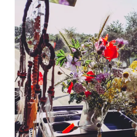
Kleinkind
im
VW
Bus”