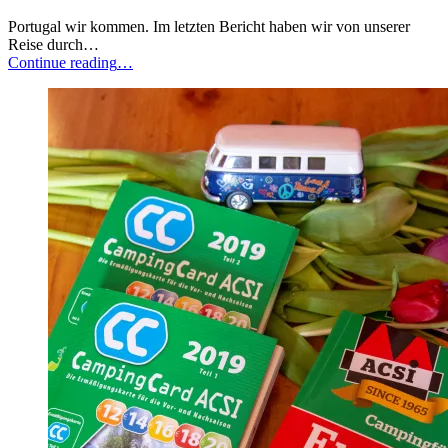
Portugal wir kommen. Im letzten Bericht haben wir von unserer
Reise durch…
“2018
Continue reading
…
Portugal
–
Elternzeitreise
Teil
4”