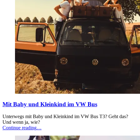
Mit Baby und Kleinkind im VW Bus
Unterwegs mit Baby und Kleinkind im VW Bus T3? Geht das?
Und wenn ja, wie?
“Mit
Continue reading
…
Baby
und