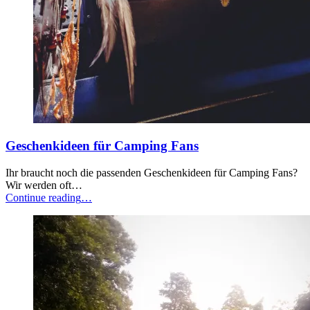
Geschenkideen für Camping Fans
Ihr braucht noch die passenden Geschenkideen für Camping Fans?
Wir werden oft…
“Geschenkideen
Continue reading
…
für
Camping
Fans”