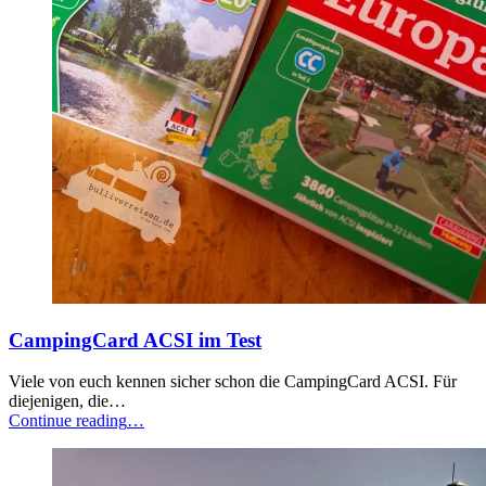
CampingCard ACSI im Test
Viele von euch kennen sicher schon die CampingCard ACSI. Für
diejenigen, die…
“CampingCard
Continue reading
…
ACSI
im
Test”