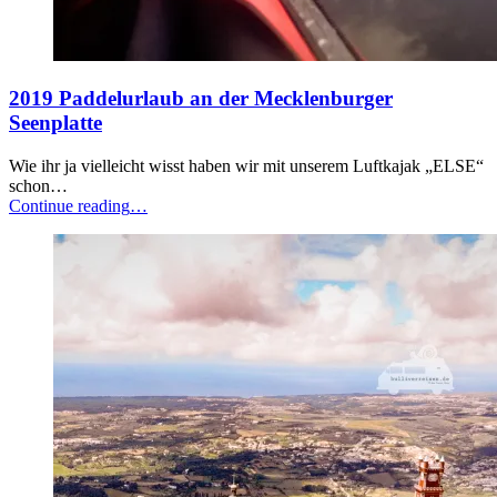
2019 Paddelurlaub an der Mecklenburger
Seenplatte
Wie ihr ja vielleicht wisst haben wir mit unserem Luftkajak „ELSE“
schon…
“2019
Continue reading
…
Paddelurlaub
an
der
Mecklenburger
Seenplatte”