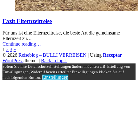
Fazit Elternzeitreise
Für uns ist eine Elternzeitreise, die beste Art die gemeinsame
Elternzeit zu…
“Fazit
Continue reading
…
Elternzeitreise”
1
2
3
»
© 2026
Reiseblog – BULLI VERREISEN
|
Using
Receptar
WordPress
theme.
|
Back to top ↑
Sofern Sie Ihre Datenschutzeinstellungen ändern möchten z.B. Erteilung von
Einwilligungen, Widerruf bereits erteilter Einwilligungen klicken Sie auf
Einstellungen
nachfolgenden Button.