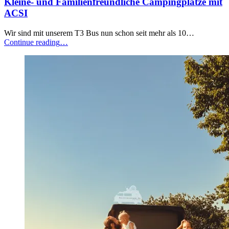
Kleine- und Familienfreundliche Campingplätze mit
ACSI
Wir sind mit unserem T3 Bus nun schon seit mehr als 10…
“Kleine-
Continue reading
…
und
Familienfreundliche
Campingplätze
mit
ACSI”