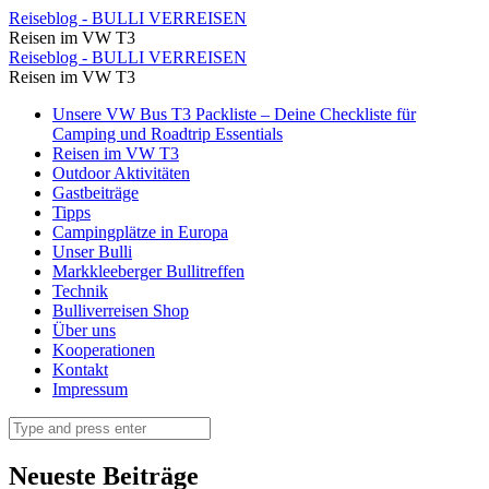
Mai
Reiseblog - BULLI VERREISEN
Reisen im VW T3
2021
Mai
Reiseblog - BULLI VERREISEN
⋆
Reisen im VW T3
2021
Reiseblog
Skip
Unsere VW Bus T3 Packliste – Deine Checkliste für
⋆
to
Camping und Roadtrip Essentials
-
Reiseblog
content
Reisen im VW T3
BULLI
Outdoor Aktivitäten
-
Gastbeiträge
VERREISEN
BULLI
Tipps
Campingplätze in Europa
VERREISEN
Unser Bulli
Markkleeberger Bullitreffen
Technik
Bulliverreisen Shop
Über uns
Kooperationen
Kontakt
Impressum
Search
Neueste Beiträge