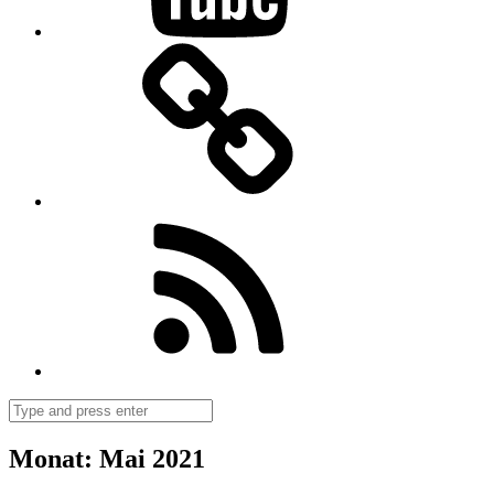
Bloglovin
Follow
us
on
Feedly
Search
Monat:
Mai 2021