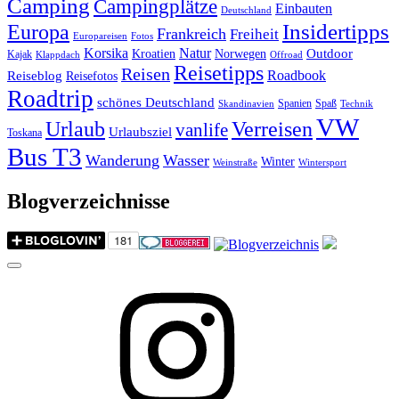
Camping
Campingplätze
Einbauten
Deutschland
Insidertipps
Europa
Frankreich
Freiheit
Europareisen
Fotos
Korsika
Natur
Outdoor
Kroatien
Norwegen
Kajak
Klappdach
Offroad
Reisetipps
Reisen
Roadbook
Reiseblog
Reisefotos
Roadtrip
schönes Deutschland
Spanien
Spaß
Skandinavien
Technik
VW
Urlaub
Verreisen
vanlife
Urlaubsziel
Toskana
Bus T3
Wanderung
Wasser
Winter
Weinstraße
Wintersport
Blogverzeichnisse
Menu
Instagram