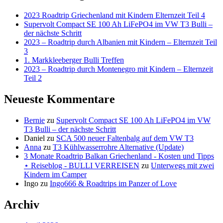
2023 Roadtrip Griechenland mit Kindern Elternzeit Teil 4
Supervolt Compact SE 100 Ah LiFePO4 im VW T3 Bulli –
der nächste Schritt
2023 – Roadtrip durch Albanien mit Kindern – Elternzeit Teil
3
1. Markkleeberger Bulli Treffen
2023 – Roadtrip durch Montenegro mit Kindern – Elternzeit
Teil 2
Neueste Kommentare
Bernie
zu
Supervolt Compact SE 100 Ah LiFePO4 im VW
T3 Bulli – der nächste Schritt
Daniel
zu
SCA 500 neuer Faltenbalg auf dem VW T3
Anna
zu
T3 Kühlwasserrohre Alternative (Update)
3 Monate Roadtrip Balkan Griechenland - Kosten und Tipps
⋆ Reiseblog - BULLI VERREISEN
zu
Unterwegs mit zwei
Kindern im Camper
Ingo
zu
Ingo666 & Roadtrips im Panzer of Love
Archiv