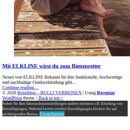
Mit ELKLINE wirst du zum Bienenretter
Neues von ELKLINE Bekannt für ihre funktionelle, hochwertige
und nachhaltige Outdoorkleidung gibt…
“Mit
Continue reading
…
ELKLINE
© 2026
Reiseblog – BULLI VERREISEN
|
Using
Receptar
wirst
WordPress
theme.
|
Back to top ↑
du
Sofern Sie Ihre Datenschutzeinstellungen ändern möchten z.B. Erteilung von
zum
Einwilligungen, Widerruf bereits erteilter Einwilligungen klicken Sie auf
Bienenretter”
Einstellungen
nachfolgenden Button.