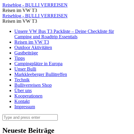
Na
Reiseblog - BULLI VERREISEN
Reisen im VW T3
dann
Na
Reiseblog - BULLI VERREISEN
heißt
Reisen im VW T3
dann
es
Skip
Unsere VW Bus T3 Packliste – Deine Checkliste für
heißt
to
Camping und Roadtrip Essentials
wohl
es
content
Reisen im VW T3
Sachen
Outdoor Aktivitäten
wohl
Gastbeiträge
packen
Sachen
Tipps
und
Campingplätze in Europa
packen
Unser Bulli
weiter
und
Markkleeberger Bullitreffen
fahren
Technik
weiter
Bulliverreisen Shop
⋆
fahren
Über uns
Reiseblog
Kooperationen
⋆
Kontakt
-
Reiseblog
Impressum
BULLI
-
Search
VERREISEN
BULLI
VERREISEN
Neueste Beiträge