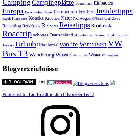
Camping
Campingplätze
Einbauten
Deutschland
Insidertipps
Europa
Frankreich
Freiheit
Europareisen
Fotos
Korsika
Natur
Outdoor
Kroatien
Norwegen
Kajak
Klappdach
Offroad
Reisetipps
Reisen
Roadbook
Reiseblog
Reisefotos
Roadtrip
schönes Deutschland
Spanien
Spaß
Skandinavien
Technik
VW
Urlaub
Verreisen
vanlife
Urlaubsziel
Toskana
Bus T3
Wanderung
Wasser
Winter
Weinstraße
Wintersport
Blogverzeichnisse
Menu
Post
Published In:
Ein Roadtrip durch Korsika Teil 2
navigation
Instagram