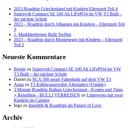
2023 Roadtrip Griechenland mit Kindern Elternzeit Teil 4
Supervolt Compact SE 100 Ah LiFePO4 im VW T3 Bulli –
der nächste Schritt
2023 – Roadtrip durch Albanien mit Kindern – Elternzeit Teil
3
1. Markkleeberger Bulli Treffen
2023 – Roadtrip durch Montenegro mit Kindern – Elternzeit
Teil 2
Neueste Kommentare
Bernie
zu
Supervolt Compact SE 100 Ah LiFePO4 im VW
T3 Bulli – der nächste Schritt
Daniel
zu
SCA 500 neuer Faltenbalg auf dem VW T3
Anna
zu
T3 Kühlwasserrohre Alternative (Update)
3 Monate Roadtrip Balkan Griechenland - Kosten und Tipps
⋆ Reiseblog - BULLI VERREISEN
zu
Unterwegs mit zwei
Kindern im Camper
Ingo
zu
Ingo666 & Roadtrips im Panzer of Love
Archiv