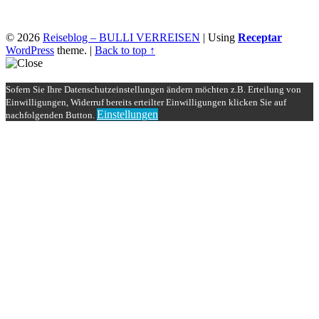
© 2026
Reiseblog – BULLI VERREISEN
|
Using
Receptar
WordPress
theme.
|
Back to top ↑
Sofern Sie Ihre Datenschutzeinstellungen ändern möchten z.B. Erteilung von
Einwilligungen, Widerruf bereits erteilter Einwilligungen klicken Sie auf
Einstellungen
nachfolgenden Button.