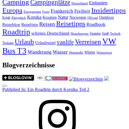
Camping
Campingplätze
Einbauten
Deutschland
Insidertipps
Europa
Frankreich
Freiheit
Europareisen
Fotos
Korsika
Natur
Outdoor
Kroatien
Norwegen
Kajak
Klappdach
Offroad
Reisetipps
Reisen
Roadbook
Reiseblog
Reisefotos
Roadtrip
schönes Deutschland
Spanien
Spaß
Skandinavien
Technik
VW
Urlaub
Verreisen
vanlife
Urlaubsziel
Toskana
Bus T3
Wanderung
Wasser
Winter
Weinstraße
Wintersport
Blogverzeichnisse
Menu
Post
Published In:
Ein Roadtrip durch Korsika Teil 2
navigation
Instagram