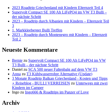
2023 Roadtrip Griechenland mit Kindern Elternzeit Teil 4
Supervolt Compact SE 100 Ah LiFePO4 im VW T3 Bulli –
der nächste Schritt
2023 – Roadtrip durch Albanien mit Kindern – Elternzeit Teil
3
1. Markkleeberger Bulli Treffen
2023 – Roadtrip durch Montenegro mit Kindern – Elternzeit
Teil 2
Neueste Kommentare
Bernie
zu
Supervolt Compact SE 100 Ah LiFePO4 im VW
T3 Bulli – der nächste Schritt
Daniel
zu
SCA 500 neuer Faltenbalg auf dem VW T3
Anna
zu
T3 Kühlwasserrohre Alternative (Update)
3 Monate Roadtrip Balkan Griechenland - Kosten und Tipps
⋆ Reiseblog - BULLI VERREISEN
zu
Unterwegs mit zwei
Kindern im Camper
Ingo
zu
Ingo666 & Roadtrips im Panzer of Love
Archiv