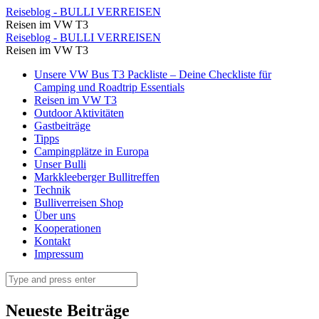
Wir
Reiseblog - BULLI VERREISEN
Reisen im VW T3
folgen
Wir
Reiseblog - BULLI VERREISEN
der
Reisen im VW T3
folgen
D81
Skip
Unsere VW Bus T3 Packliste – Deine Checkliste für
der
to
Camping und Roadtrip Essentials
in
D81
content
Reisen im VW T3
Richtung
Outdoor Aktivitäten
in
Gastbeiträge
Porto
Richtung
Tipps
⋆
Campingplätze in Europa
Porto
Unser Bulli
Reiseblog
⋆
Markkleeberger Bullitreffen
-
Technik
Reiseblog
Bulliverreisen Shop
BULLI
-
Über uns
VERREISEN
Kooperationen
BULLI
Kontakt
VERREISEN
Impressum
Search
Neueste Beiträge