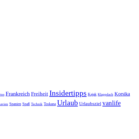
Insidertipps
Frankreich
Freiheit
Korsika
Kajak
tos
Klappdach
Urlaub
vanlife
Urlaubsziel
Spanien
Spaß
Toskana
avien
Technik