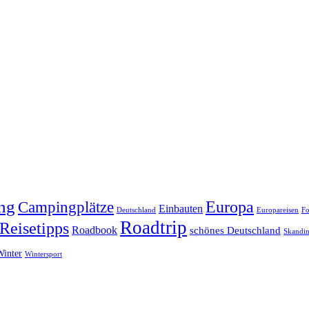
ng
Europa
Campingplätze
Einbauten
Deutschland
Europareisen
Fo
Roadtrip
Reisetipps
Roadbook
schönes Deutschland
Skandin
Winter
Wintersport