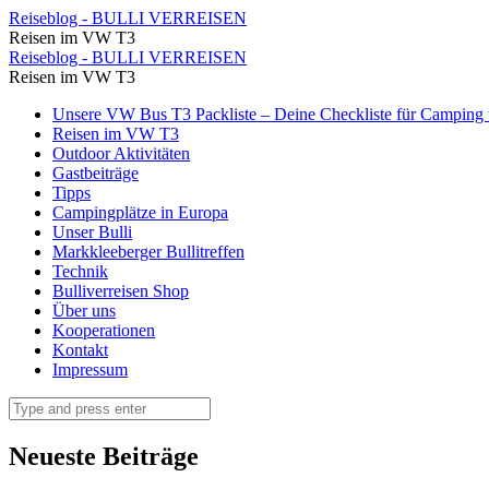
Auf
Reiseblog - BULLI VERREISEN
Reisen im VW T3
der
Auf
Reiseblog - BULLI VERREISEN
D80
Reisen im VW T3
der
fahren
Skip
Unsere VW Bus T3 Packliste – Deine Checkliste für Camping u
D80
to
Reisen im VW T3
wir
fahren
content
Outdoor Aktivitäten
in
Gastbeiträge
wir
Tipps
Richtung
in
Campingplätze in Europa
Cap
Unser Bulli
Richtung
Markkleeberger Bullitreffen
Corse
Cap
Technik
⋆
Bulliverreisen Shop
Corse
Über uns
Reiseblog
⋆
Kooperationen
-
Kontakt
Reiseblog
Impressum
BULLI
-
VERREISEN
Search
BULLI
VERREISEN
Neueste Beiträge