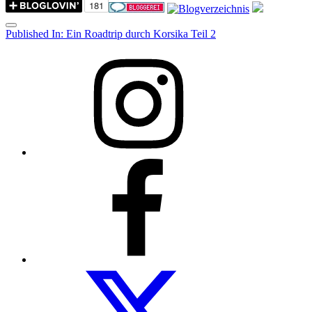
Menu
Post
Published In:
Ein Roadtrip durch Korsika Teil 2
navigation
Instagram
Facebook
Folow
us
on
twitter