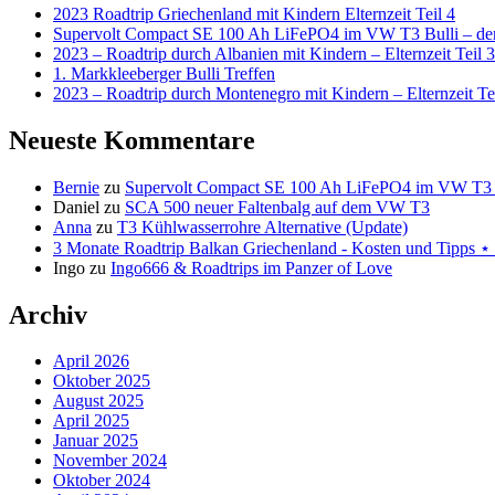
2023 Roadtrip Griechenland mit Kindern Elternzeit Teil 4
Supervolt Compact SE 100 Ah LiFePO4 im VW T3 Bulli – der 
2023 – Roadtrip durch Albanien mit Kindern – Elternzeit Teil 3
1. Markkleeberger Bulli Treffen
2023 – Roadtrip durch Montenegro mit Kindern – Elternzeit Te
Neueste Kommentare
Bernie
zu
Supervolt Compact SE 100 Ah LiFePO4 im VW T3 Bul
Daniel
zu
SCA 500 neuer Faltenbalg auf dem VW T3
Anna
zu
T3 Kühlwasserrohre Alternative (Update)
3 Monate Roadtrip Balkan Griechenland - Kosten und Tipp
Ingo
zu
Ingo666 & Roadtrips im Panzer of Love
Archiv
April 2026
Oktober 2025
August 2025
April 2025
Januar 2025
November 2024
Oktober 2024