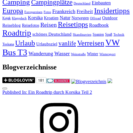
Camping
Campingplätze
Einbauten
Deutschland
Insidertipps
Europa
Frankreich
Freiheit
Europareisen
Fotos
Korsika
Natur
Outdoor
Kroatien
Norwegen
Kajak
Klappdach
Offroad
Reisetipps
Reisen
Roadbook
Reiseblog
Reisefotos
Roadtrip
schönes Deutschland
Spanien
Spaß
Skandinavien
Technik
VW
Urlaub
Verreisen
vanlife
Urlaubsziel
Toskana
Bus T3
Wanderung
Wasser
Winter
Weinstraße
Wintersport
Blogverzeichnisse
Menu
Post
Published In:
Ein Roadtrip durch Korsika Teil 2
navigation
Instagram