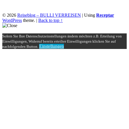
© 2026
Reiseblog – BULLI VERREISEN
|
Using
Receptar
WordPress
theme.
|
Back to top ↑
Sofern Sie Ihre Datenschutzeinstellungen ändern möchten z.B. Erteilung von
Einwilligungen, Widerruf bereits erteilter Einwilligungen klicken Sie auf
Einstellungen
nachfolgenden Button.