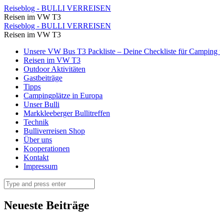
Tipps
Reiseblog - BULLI VERREISEN
Reisen im VW T3
Archive
Tipps
Reiseblog - BULLI VERREISEN
⋆
Reisen im VW T3
Archive
Seite
Skip
Unsere VW Bus T3 Packliste – Deine Checkliste für Camping u
⋆
to
Reisen im VW T3
2
Seite
content
Outdoor Aktivitäten
von
Gastbeiträge
2
Tipps
4
von
Campingplätze in Europa
⋆
Unser Bulli
4
Markkleeberger Bullitreffen
Reiseblog
⋆
Technik
-
Bulliverreisen Shop
Reiseblog
Über uns
BULLI
-
Kooperationen
VERREISEN
Kontakt
BULLI
Impressum
VERREISEN
Search
Neueste Beiträge