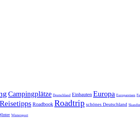
ng
Europa
Campingplätze
Einbauten
Deutschland
Europareisen
Fo
Roadtrip
Reisetipps
Roadbook
schönes Deutschland
Skandin
Winter
Wintersport