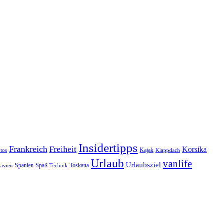
Insidertipps
Frankreich
Freiheit
Korsika
Kajak
tos
Klappdach
Urlaub
vanlife
Urlaubsziel
Spanien
Spaß
Toskana
avien
Technik