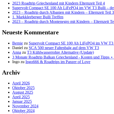
2023 Roadtrip Griechenland mit Kindern Elternzeit Teil 4
Supervolt Compact SE 100 Ah LiFePO4 im VW T3 Bulli – der 
2023 – Roadtrip durch Albanien mit Kindern – Elternzeit Teil 3
1. Markkleeberger Bulli Treffen
2023 – Roadtrip durch Montenegro mit Kindern – Elternzeit Te
Neueste Kommentare
Bernie
zu
Supervolt Compact SE 100 Ah LiFePO4 im VW T3 Bul
Daniel
zu
SCA 500 neuer Faltenbalg auf dem VW T3
Anna
zu
T3 Kühlwasserrohre Alternative (Update)
3 Monate Roadtrip Balkan Griechenland - Kosten und Tipp
Ingo
zu
Ingo666 & Roadtrips im Panzer of Love
Archiv
April 2026
Oktober 2025
August 2025
April 2025
Januar 2025
November 2024
Oktober 2024