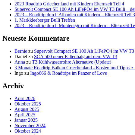
2023 Roadtrip Griechenland mit Kindern Elternzeit Teil 4
Supervolt Compact SE 100 Ah LiFePO4 im VW T3 Bulli – der 
2023 – Roadtrip durch Albanien mit Kindern – Elternzeit Teil 3
1. Markkleeberger Bulli Treffen
2023 – Roadtrip durch Montenegro mit Kindern – Elternzeit Te
Neueste Kommentare
Bernie
zu
Supervolt Compact SE 100 Ah LiFePO4 im VW T3 Bul
Daniel
zu
SCA 500 neuer Faltenbalg auf dem VW T3
Anna
zu
T3 Kühlwasserrohre Alternative (Update)
3 Monate Roadtrip Balkan Griechenland - Kosten und Tipp
Ingo
zu
Ingo666 & Roadtrips im Panzer of Love
Archiv
April 2026
Oktober 2025
August 2025
April 2025
Januar 2025
November 2024
Oktober 2024