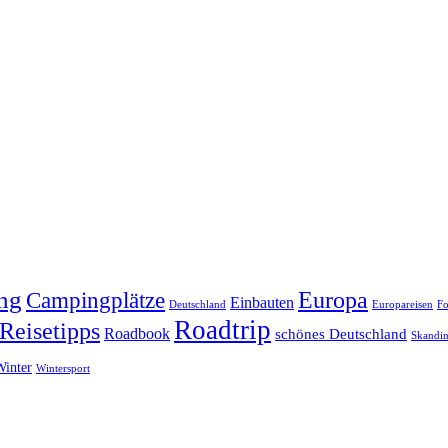
ng
Europa
Campingplätze
Einbauten
Deutschland
Europareisen
Fo
Roadtrip
Reisetipps
Roadbook
schönes Deutschland
Skandin
Winter
Wintersport