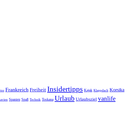
Insidertipps
Frankreich
Freiheit
Korsika
Kajak
tos
Klappdach
Urlaub
vanlife
Urlaubsziel
Spanien
Spaß
Toskana
avien
Technik