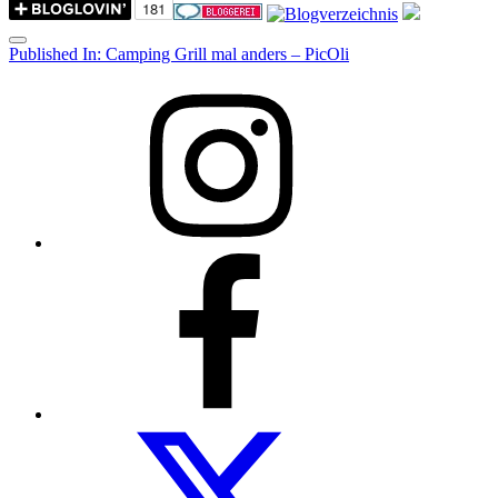
Menu
Post
Published In:
Camping Grill mal anders – PicOli
navigation
Instagram
Facebook
Folow
us
on
twitter