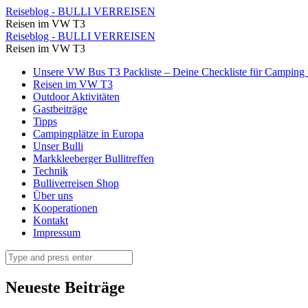
⋆
Reiseblog - BULLI VERREISEN
Reisen im VW T3
Reiseblog
⋆
Reiseblog - BULLI VERREISEN
-
Reisen im VW T3
Reiseblog
BULLI
Skip
Unsere VW Bus T3 Packliste – Deine Checkliste für Camping u
-
to
Reisen im VW T3
VERREISEN
BULLI
content
Outdoor Aktivitäten
Gastbeiträge
VERREISEN
Tipps
Campingplätze in Europa
Unser Bulli
Markkleeberger Bullitreffen
Technik
Bulliverreisen Shop
Über uns
Kooperationen
Kontakt
Impressum
Search
Neueste Beiträge