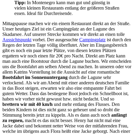
Tipp:
In Montenegro kann man gut und günstig in
vielen kleinen Restaurants entlang der größeren Straßen
essen. Ideal für Durchreisende.
Mittagspause machen wir ein einem Restaurant direkt an der Straße.
Unser heutiges Ziel ist ein Campingplatz an der Lagune des
Skadarsee. Auf unserer Strecke kommen wir direkt an einen tolle
Aussichtspunkt
vorbei. Der ausgesuchte
Campingplatz
ist durch den
Regen der letzten Tage völlig überflutet. Aber im Eingangsbereich
gibt es noch ein paar letzte Plätze, von diesen letzten Plätzen
ergattern wir noch einen für 20€ pro Nacht. Direkt am Platz kann
man auch eine Bootstour durch die Lagune buchen. Wir entscheiden
uns die Bootsfahrt am selben Abend zu machen. In unseren oder vor
allem Katrins Vorstellung ist die Aussicht auf eine romantische
Bootsfahrt im Sonnenuntergang
durch die Lagune sehr
verlockend. Als wir am Abend mit einer anderen deutschen Familie
in das Boot steigen, erwarten wir also eine entspannte Fahrt bei
gutem Wetter. Dass das bestiegene Boot jedoch ein Schnellboot ist,
haben wir vorher nicht gewusst bzw. nicht bedacht. Und so
brettern wir mit 40 km/h
und mehr entlang des Flusses. Den
beiden Kindern ist dies nicht ganz so geheuer und so droht die
Stimmung bereits jetzt zu kippeln. Als es dann auch noch
anfängt
zu regnen,
macht es das nicht besser. Henry hat nicht mal eine
Jacke dabei und bekommt netter Weise von der mitfahrenden Frau,
welche im übrigens auch Flora heißt eine Jacke geborgt. Nach einer