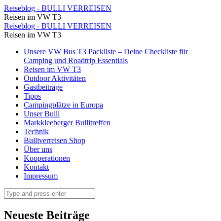
2023
Reiseblog - BULLI VERREISEN
Reisen im VW T3
-
2023
Reiseblog - BULLI VERREISEN
Roadtrip
Reisen im VW T3
-
durch
Skip
Unsere VW Bus T3 Packliste – Deine Checkliste für
Roadtrip
to
Camping und Roadtrip Essentials
Montenegro
durch
content
Reisen im VW T3
mit
Outdoor Aktivitäten
Montenegro
Gastbeiträge
Kindern
mit
Tipps
-
Campingplätze in Europa
Kindern
Unser Bulli
Elternzeit
-
Markkleeberger Bullitreffen
Teil
Technik
Elternzeit
Bulliverreisen Shop
2
Teil
Über uns
⋆
Kooperationen
2
Kontakt
Reiseblog
⋆
Impressum
-
Reiseblog
Search
BULLI
-
VERREISEN
BULLI
Neueste Beiträge