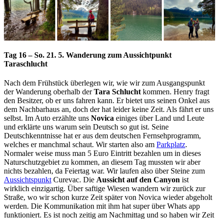
Tag 16 – So. 21. 5. Wanderung zum Aussichtpunkt
Taraschlucht
Nach dem Frühstück überlegen wir, wie wir zum Ausgangspunkt
der Wanderung oberhalb der
Tara Schlucht
kommen. Henry fragt
den Besitzer, ob er uns fahren kann. Er bietet uns seinen Onkel aus
dem Nachbarhaus an, doch der hat leider keine Zeit. Als fährt er uns
selbst. Im Auto erzählte uns
Novica
einiges über Land und Leute
und erklärte uns warum sein Deutsch so gut ist. Seine
Deutschkenntnisse hat er aus dem deutschen Fernsehprogramm,
welches er manchmal schaut. Wir starten also am
Parkplatz
.
Normaler weise muss man 5 Euro Eintritt bezahlen um in dieses
Naturschutzgebiet zu kommen, an diesem Tag mussten wir aber
nichts bezahlen, da Feiertag war. Wir laufen also über Steine zum
Aussichtspunkt
Curevac. Die
Aussicht auf den Canyon
ist
wirklich einzigartig. Über saftige Wiesen wandern wir zurück zur
Straße, wo wir schon kurze Zeit später von Novica wieder abgeholt
werden. Die Kommunikation mit ihm hat super über Whats app
funktioniert. Es ist noch zeitig am Nachmittag und so haben wir Zeit