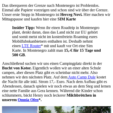
Das überqueren der Grenze nach Montenegro ist Problemlos.
Einmal alle Papiere vorzeigen und schon sind wir über der Grenze.
Unser erste Stopp in Montenegro ist
Herceg Novi.
Hier machen wir
Mittagspause und kaufen hier eine
SIM Karte
Insider Tipp:
Wenn ihr einen Roadtrip in Montenegro
plant, denkt daran, dass das Land nicht zur EU gehört
und somit meist nicht im kostenfreiein Roaming eures
Mobilfubnkanbietsers enthalten ist. Deshalb nehmt
einen
LTE Router
* mit und kauft vor Ort eine Sim
Karte. In Montenegro zahlt man
15,-€ für 15 Tage und
500 GB
.
Anschließend suchen wir uns einen Campingplatz direkt in der
Bucht von Kotor.
Eigentlich wollen wir an einer alten Schule
campen, aber diesen Platz gibt es scheinbar nicht mehr. Also
nehmen wir den nächsten Platz. Auf dem
Auto Camp Dule
kostet
die Nacht für alle inkl. Strom 17,- Euro. Nach dem Aufbau gibt es
Abendessen, danach spielen wir noch etwas an dem Steg und lernen
eine nette Familie aus Gera kennen. Während die Kinder schon
schlummern, bäckt Henry noch leckerer
Milchbrötchen in
unserem
Omnia Ofen
*.