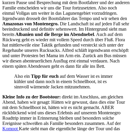
kurzen Pause und Besprechung mit dem Bootfahrer und der anderen
Familie entscheiden wir uns die Tour fortzusetzten. Also noch
einmal Vollgas um weiter in das Lagunengebiet vorzudringen.
Irgendwann drosselt der Bootsfahrer das Tempo und wir sehen den
Amazonas von Montenegro.
Die Landschaft ist auf jeden Fall sehr
beeindruckend und definitiv sehenswert. Im Hintergrund sieht man
bereits
Albanien und die Berge im Abendnebel
. Auch auf dem
Rückweg geht es wieder mit vollem Speed durch über Fluß. Flora
hat mittlerweile eine Taktik gefunden und versteckt sich unter der
Regehaube unseres Rucksacks. Alfred schläft irgendwann erschöpft
und unter Protesten bei Mama im Arm ein. Zurück am Bus müssen
wir diesen abenteuerlichen Ausflug erst einmal verdauen. Nach
einem späten Abendessen geht es dann für alle ins Bett.
Also ein
Tipp für euch
auf dem Wasser ist es immer
kühler und dann noch in einem Schnellboot, ist es
sinnvoll wärmende Jacken mitzunehmen.
Kleine Info zu der Bootstour:
direkt im Anschluss, am gleichen
Abend, haben wir gesagt: Hätten wir gewusst, dass dies eine Tour
mit dem Schnellboot ist, hätten wir es nicht gemacht. ABER
rückblickend wird uns dieses Erlebnis auf unserem Montenegro
Roadtrip immer in Erinnerung bleiben und besonders solche
Ereignisse schweißen als Familie besonders zusammen. Auf der
Komoot
Karte sieht man die eigentliche länge der Tour und das