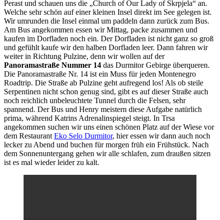
Perast und schauen uns die „Church of Our Lady of Škrpjela“ an.
Welche sehr schön auf einer kleinen Insel direkt im See gelegen ist.
Wir umrunden die Insel einmal um paddeln dann zurück zum Bus.
Am Bus angekommen essen wir Mittag, packe zusammen und
kaufen im Dorfladen noch ein. Der Dorfladen ist nicht ganz so groß
und gefühlt kaufe wir den halben Dorfladen leer. Dann fahren wir
weiter in Richtung Pulzine, denn wir wollen auf der
Panoramastraße Nummer 14
das Durmitor Gebirge überqueren.
Die Panoramastraße Nr. 14 ist ein Muss für jeden Montenegro
Roadtrip. Die Straße ab Pulzine geht aufregend los! Als ob steile
Serpentinen nicht schon genug sind, gibt es auf dieser Straße auch
noch reichlich unbeleuchtete Tunnel durch die Felsen, sehr
spannend. Der Bus und Henry meistern diese Aufgabe natürlich
prima, während Katrins Adrenalinspiegel steigt. In Trsa
angekommen suchen wir uns einen schönen Platz auf der Wiese vor
dem Restaurant
Eko Selo Durmitor
, hier essen wir dann auch noch
lecker zu Abend und buchen für morgen früh ein Frühstück. Nach
dem Sonnenuntergang gehen wir alle schlafen, zum draußen sitzen
ist es mal wieder leider zu kalt.