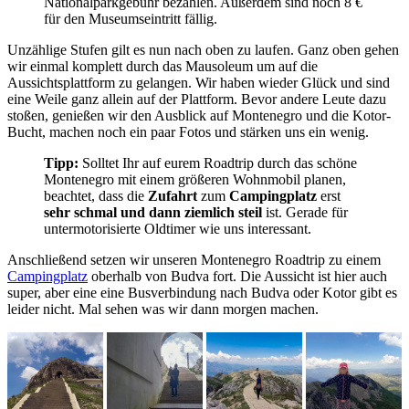
Nationalparkgebühr bezahlen. Außerdem sind noch 8 €
für den Museumseintritt fällig.
Unzählige Stufen gilt es nun nach oben zu laufen. Ganz oben gehen
wir einmal komplett durch das Mausoleum um auf die
Aussichtsplattform zu gelangen. Wir haben wieder Glück und sind
eine Weile ganz allein auf der Plattform. Bevor andere Leute dazu
stoßen, genießen wir den Ausblick auf Montenegro und die Kotor-
Bucht, machen noch ein paar Fotos und stärken uns ein wenig.
Tipp:
Solltet Ihr auf eurem Roadtrip durch das schöne
Montenegro mit einem größeren Wohnmobil planen,
beachtet, dass die
Zufahrt
zum
Campingplatz
erst
sehr schmal und dann ziemlich steil
ist. Gerade für
untermotorisierte Oldtimer wie uns interessant.
Anschließend setzen wir unseren Montenegro Roadtrip zu einem
Campingplatz
oberhalb von Budva fort. Die Aussicht ist hier auch
super, aber eine eine Busverbindung nach Budva oder Kotor gibt es
leider nicht. Mal sehen was wir dann morgen machen.