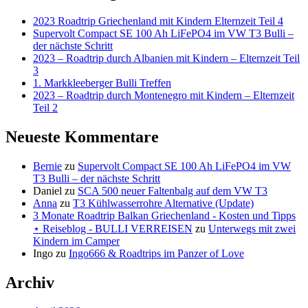
VERREISEN
2023 Roadtrip Griechenland mit Kindern Elternzeit Teil 4
Supervolt Compact SE 100 Ah LiFePO4 im VW T3 Bulli –
der nächste Schritt
2023 – Roadtrip durch Albanien mit Kindern – Elternzeit Teil
3
1. Markkleeberger Bulli Treffen
2023 – Roadtrip durch Montenegro mit Kindern – Elternzeit
Teil 2
Neueste Kommentare
Bernie
zu
Supervolt Compact SE 100 Ah LiFePO4 im VW
T3 Bulli – der nächste Schritt
Daniel
zu
SCA 500 neuer Faltenbalg auf dem VW T3
Anna
zu
T3 Kühlwasserrohre Alternative (Update)
3 Monate Roadtrip Balkan Griechenland - Kosten und Tipps
⋆ Reiseblog - BULLI VERREISEN
zu
Unterwegs mit zwei
Kindern im Camper
Ingo
zu
Ingo666 & Roadtrips im Panzer of Love
Archiv