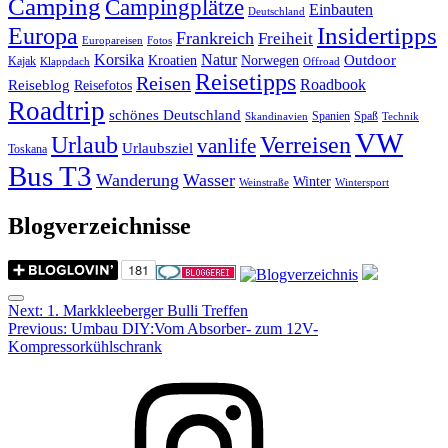
Camping
Campingplätze
Einbauten
Deutschland
Insidertipps
Europa
Frankreich
Freiheit
Europareisen
Fotos
Korsika
Natur
Outdoor
Kroatien
Norwegen
Kajak
Klappdach
Offroad
Reisetipps
Reisen
Roadbook
Reiseblog
Reisefotos
Roadtrip
schönes Deutschland
Spanien
Spaß
Skandinavien
Technik
VW
Urlaub
Verreisen
vanlife
Urlaubsziel
Toskana
Bus T3
Wanderung
Wasser
Winter
Weinstraße
Wintersport
Blogverzeichnisse
Menu
Post
Next:
1. Markkleeberger Bulli Treffen
Previous:
Umbau DIY:Vom Absorber- zum 12V-
navigation
Kompressorkühlschrank
Instagram