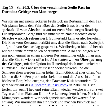
Tag 15 – Sa. 20.5. Über den verschneiten Sedlo Pass im
Durmitor Gebirge von Montenegro
Wir starten mit einem leckeren Frühstück im Restaurant in den Tag.
Wir planen heute den Fahrt über den
Sedlo-Pass.
Einer der
spektakulärsten Abschnitte
auf unserem Montenegro Roadtrip.
Die imposanten Berge und die unberührte Natur machten diese
Strecke wirklich sehenswert
. Gut gestärkt kann es also losgehen.
Die Frau vom Restaurant erklärt uns, dass die Straße nach
Zabeljak
aufgrund von Steinschlag gesperrt ist. Wir überlegen hin und her ob
wir die Straße fahren sollen oder umkehren. Also erkundigen wir
uns noch einmal in einem anderen Restaurant hier erklärt man uns,
dass die Straße wieder offen ist. Also starten wir zur
Überquerung
des Gebirges
, mit der Option im Hinterkopf doch noch umkehren
zu müssen. Die Landschaft ist sehr beeindruckend und die
Schneewehen werden immer höher. Zum Glück ist alles offen. Wir
können die Straßen problemlos befahren und die Aussicht auf den
höchsten Berg Montenegros, den
Bovotuv Kuk
bewundern. Es
geht weiter auf das
Autocamp Mlinski Potok
in Zabeljak. Hier
treffen wir auch Theo und seine Eltern wieder, welche wir vor zwei
Tagen auf dem Platz am Kotor See kennengelernt haben. Nach dem
Mittagessen wandern wir noch gemeinsam am Schwarzen See
entlang. Wir umrunden ihn ein Stück und machen Picknick mit