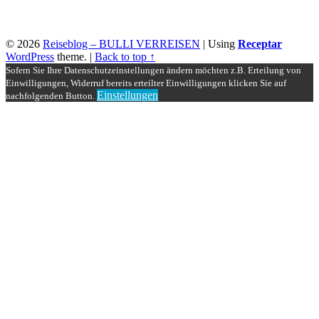
© 2026
Reiseblog – BULLI VERREISEN
|
Using
Receptar
WordPress
theme.
|
Back to top ↑
Sofern Sie Ihre Datenschutzeinstellungen ändern möchten z.B. Erteilung von
Einwilligungen, Widerruf bereits erteilter Einwilligungen klicken Sie auf
Einstellungen
nachfolgenden Button.