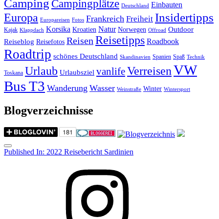
Camping
Campingplätze
Einbauten
Deutschland
Insidertipps
Europa
Frankreich
Freiheit
Europareisen
Fotos
Korsika
Natur
Outdoor
Kroatien
Norwegen
Kajak
Klappdach
Offroad
Reisetipps
Reisen
Roadbook
Reiseblog
Reisefotos
Roadtrip
schönes Deutschland
Spanien
Spaß
Skandinavien
Technik
VW
Urlaub
Verreisen
vanlife
Urlaubsziel
Toskana
Bus T3
Wanderung
Wasser
Winter
Weinstraße
Wintersport
Blogverzeichnisse
Menu
Post
Published In:
2022 Reisebericht Sardinien
navigation
Instagram