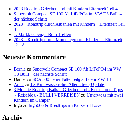
2023 Roadtrip Griechenland mit Kindern Elternzeit Teil 4
Supervolt Compact SE 100 Ah LiFePO4 im VW T3 Bulli –
der nächste Schritt
2023 – Roadtrip durch Albanien mit Kindern – Elternzeit Teil
3
1. Markkleeberger Bulli Treffen
2023 – Roadtrip durch Montenegro mit Kindern – Elternzeit
Teil 2
Neueste Kommentare
Bernie
zu
Supervolt Compact SE 100 Ah LiFePO4 im VW
T3 Bulli – der nächste Schritt
Daniel
zu
SCA 500 neuer Faltenbalg auf dem VW T3
Anna
zu
T3 Kühlwasserrohre Alternative (Update)
3 Monate Roadtrip Balkan Griechenland - Kosten und Tipps
⋆ Reiseblog - BULLI VERREISEN
zu
Unterwegs mit zwei
Kindern im Camper
Ingo
zu
Ingo666 & Roadtrips im Panzer of Love
Archiv