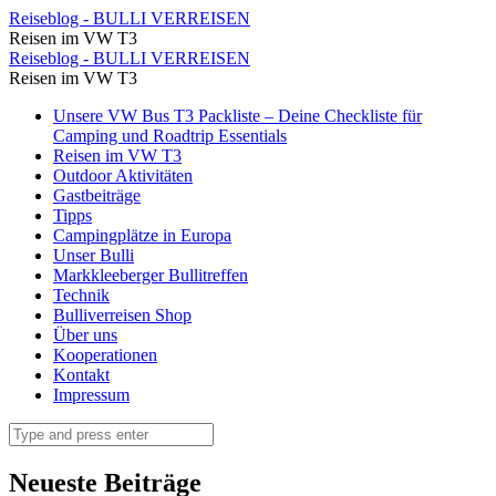
Stellplatz
Reiseblog - BULLI VERREISEN
Reisen im VW T3
in
Stellplatz
Reiseblog - BULLI VERREISEN
Garmisch
Reisen im VW T3
in
mit
Skip
Unsere VW Bus T3 Packliste – Deine Checkliste für
Garmisch
to
Camping und Roadtrip Essentials
Blick
mit
content
Reisen im VW T3
auf
Outdoor Aktivitäten
Blick
Gastbeiträge
die
auf
Tipps
Zugspitze
Campingplätze in Europa
die
Unser Bulli
⋆
Zugspitze
Markkleeberger Bullitreffen
Reiseblog
Technik
⋆
Bulliverreisen Shop
-
Reiseblog
Über uns
BULLI
Kooperationen
-
Kontakt
VERREISEN
BULLI
Impressum
VERREISEN
Search
Neueste Beiträge