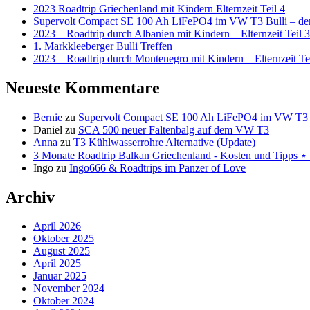
2023 Roadtrip Griechenland mit Kindern Elternzeit Teil 4
Supervolt Compact SE 100 Ah LiFePO4 im VW T3 Bulli – der 
2023 – Roadtrip durch Albanien mit Kindern – Elternzeit Teil 3
1. Markkleeberger Bulli Treffen
2023 – Roadtrip durch Montenegro mit Kindern – Elternzeit Te
Neueste Kommentare
Bernie
zu
Supervolt Compact SE 100 Ah LiFePO4 im VW T3 Bul
Daniel
zu
SCA 500 neuer Faltenbalg auf dem VW T3
Anna
zu
T3 Kühlwasserrohre Alternative (Update)
3 Monate Roadtrip Balkan Griechenland - Kosten und Tipp
Ingo
zu
Ingo666 & Roadtrips im Panzer of Love
Archiv
April 2026
Oktober 2025
August 2025
April 2025
Januar 2025
November 2024
Oktober 2024