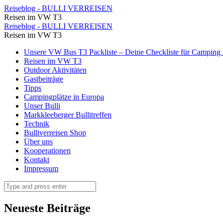
⋆
Reiseblog - BULLI VERREISEN
Reisen im VW T3
Reiseblog
⋆
Reiseblog - BULLI VERREISEN
-
Reisen im VW T3
Reiseblog
BULLI
Skip
Unsere VW Bus T3 Packliste – Deine Checkliste für Camping u
-
to
Reisen im VW T3
VERREISEN
BULLI
content
Outdoor Aktivitäten
Gastbeiträge
VERREISEN
Tipps
Campingplätze in Europa
Unser Bulli
Markkleeberger Bullitreffen
Technik
Bulliverreisen Shop
Über uns
Kooperationen
Kontakt
Impressum
Search
Neueste Beiträge