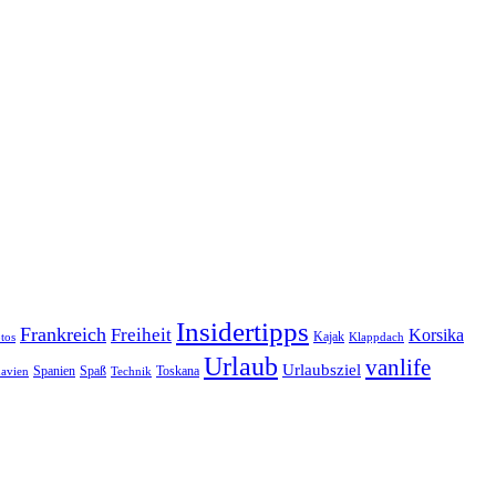
Insidertipps
Frankreich
Freiheit
Korsika
Kajak
tos
Klappdach
Urlaub
vanlife
Urlaubsziel
Spanien
Spaß
Toskana
avien
Technik