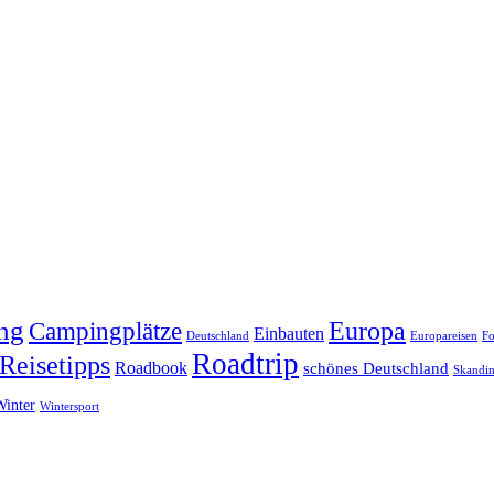
ng
Europa
Campingplätze
Einbauten
Deutschland
Europareisen
Fo
Roadtrip
Reisetipps
Roadbook
schönes Deutschland
Skandin
Winter
Wintersport