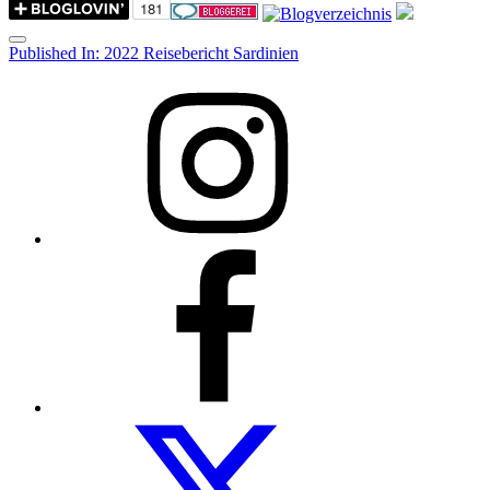
Menu
Post
Published In:
2022 Reisebericht Sardinien
navigation
Instagram
Facebook
Folow
us
on
twitter