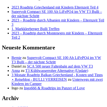
BULLI
-
VERREISEN
2023 Roadtrip Griechenland mit Kindern Elternzeit Teil 4
BULLI
Supervolt Compact SE 100 Ah LiFePO4 im VW T3 Bulli –
VERREISEN
der nächste Schritt
2023 – Roadtrip durch Albanien mit Kindern – Elternzeit Teil
3
1. Markkleeberger Bulli Treffen
2023 – Roadtrip durch Montenegro mit Kindern – Elternzeit
Teil 2
Neueste Kommentare
Bernie
zu
Supervolt Compact SE 100 Ah LiFePO4 im VW
T3 Bulli – der nächste Schritt
Daniel
zu
SCA 500 neuer Faltenbalg auf dem VW T3
Anna
zu
T3 Kühlwasserrohre Alternative (Update)
3 Monate Roadtrip Balkan Griechenland - Kosten und Tipps
⋆ Reiseblog - BULLI VERREISEN
zu
Unterwegs mit zwei
Kindern im Camper
Ingo
zu
Ingo666 & Roadtrips im Panzer of Love
Archiv