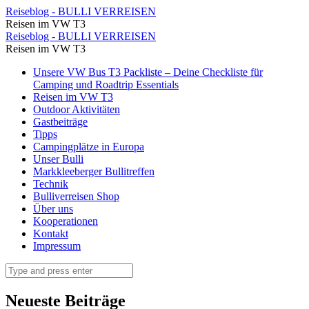
Wir
Reiseblog - BULLI VERREISEN
Reisen im VW T3
sind
Wir
Reiseblog - BULLI VERREISEN
froh,
Reisen im VW T3
sind
für
Skip
Unsere VW Bus T3 Packliste – Deine Checkliste für
froh,
to
Camping und Roadtrip Essentials
Alfred
für
content
Reisen im VW T3
den
Outdoor Aktivitäten
Alfred
Gastbeiträge
kleinen
den
Tipps
Regenschirm
Campingplätze in Europa
kleinen
Unser Bulli
als
Regenschirm
Markkleeberger Bullitreffen
Schattenspender
Technik
als
Bulliverreisen Shop
dabei
Schattenspender
Über uns
zu
Kooperationen
dabei
Kontakt
haben
zu
Impressum
⋆
haben
Search
Reiseblog
⋆
-
Reiseblog
Neueste Beiträge