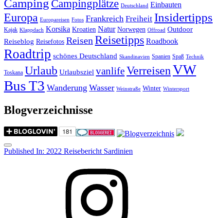
Camping
Campingplätze
Einbauten
Deutschland
Insidertipps
Europa
Frankreich
Freiheit
Europareisen
Fotos
Korsika
Natur
Outdoor
Kroatien
Norwegen
Kajak
Klappdach
Offroad
Reisetipps
Reisen
Roadbook
Reiseblog
Reisefotos
Roadtrip
schönes Deutschland
Spanien
Spaß
Skandinavien
Technik
VW
Urlaub
Verreisen
vanlife
Urlaubsziel
Toskana
Bus T3
Wanderung
Wasser
Winter
Weinstraße
Wintersport
Blogverzeichnisse
Menu
Post
Published In:
2022 Reisebericht Sardinien
navigation
Instagram