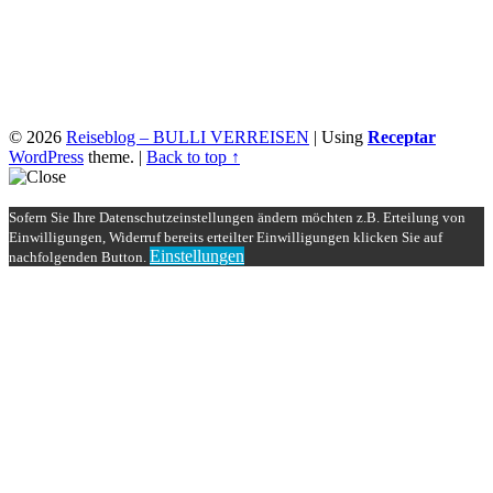
© 2026
Reiseblog – BULLI VERREISEN
|
Using
Receptar
WordPress
theme.
|
Back to top ↑
Sofern Sie Ihre Datenschutzeinstellungen ändern möchten z.B. Erteilung von
Einwilligungen, Widerruf bereits erteilter Einwilligungen klicken Sie auf
Einstellungen
nachfolgenden Button.