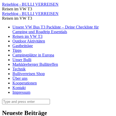
⋆
Reiseblog - BULLI VERREISEN
Reisen im VW T3
Reiseblog
⋆
Reiseblog - BULLI VERREISEN
-
Reisen im VW T3
Reiseblog
BULLI
Skip
Unsere VW Bus T3 Packliste – Deine Checkliste für
-
to
Camping und Roadtrip Essentials
VERREISEN
BULLI
content
Reisen im VW T3
Outdoor Aktivitäten
VERREISEN
Gastbeiträge
Tipps
Campingplätze in Europa
Unser Bulli
Markkleeberger Bullitreffen
Technik
Bulliverreisen Shop
Über uns
Kooperationen
Kontakt
Impressum
Search
Neueste Beiträge