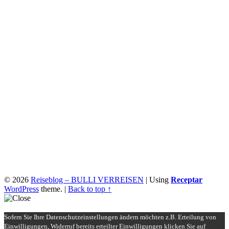
© 2026
Reiseblog – BULLI VERREISEN
|
Using
Receptar
WordPress
theme.
|
Back to top ↑
Sofern Sie Ihre Datenschutzeinstellungen ändern möchten z.B. Erteilung von
Einwilligungen, Widerruf bereits erteilter Einwilligungen klicken Sie auf