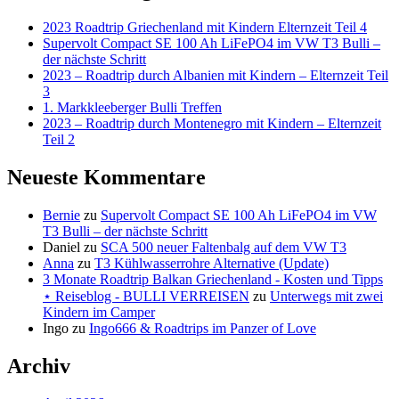
2023 Roadtrip Griechenland mit Kindern Elternzeit Teil 4
Supervolt Compact SE 100 Ah LiFePO4 im VW T3 Bulli –
der nächste Schritt
2023 – Roadtrip durch Albanien mit Kindern – Elternzeit Teil
3
1. Markkleeberger Bulli Treffen
2023 – Roadtrip durch Montenegro mit Kindern – Elternzeit
Teil 2
Neueste Kommentare
Bernie
zu
Supervolt Compact SE 100 Ah LiFePO4 im VW
T3 Bulli – der nächste Schritt
Daniel
zu
SCA 500 neuer Faltenbalg auf dem VW T3
Anna
zu
T3 Kühlwasserrohre Alternative (Update)
3 Monate Roadtrip Balkan Griechenland - Kosten und Tipps
⋆ Reiseblog - BULLI VERREISEN
zu
Unterwegs mit zwei
Kindern im Camper
Ingo
zu
Ingo666 & Roadtrips im Panzer of Love
Archiv