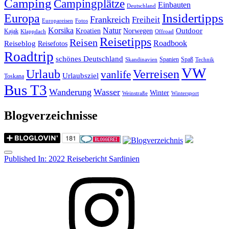
Camping
Campingplätze
Einbauten
Deutschland
Insidertipps
Europa
Frankreich
Freiheit
Europareisen
Fotos
Korsika
Natur
Outdoor
Kroatien
Norwegen
Kajak
Klappdach
Offroad
Reisetipps
Reisen
Roadbook
Reiseblog
Reisefotos
Roadtrip
schönes Deutschland
Spanien
Spaß
Skandinavien
Technik
VW
Urlaub
Verreisen
vanlife
Urlaubsziel
Toskana
Bus T3
Wanderung
Wasser
Winter
Weinstraße
Wintersport
Blogverzeichnisse
Menu
Post
Published In:
2022 Reisebericht Sardinien
navigation
Instagram