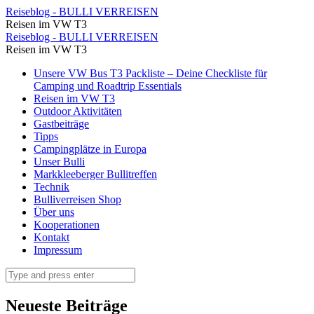
⋆
Reiseblog - BULLI VERREISEN
Reisen im VW T3
Reiseblog
⋆
Reiseblog - BULLI VERREISEN
-
Reisen im VW T3
Reiseblog
BULLI
Skip
Unsere VW Bus T3 Packliste – Deine Checkliste für
-
to
Camping und Roadtrip Essentials
VERREISEN
BULLI
content
Reisen im VW T3
Outdoor Aktivitäten
VERREISEN
Gastbeiträge
Tipps
Campingplätze in Europa
Unser Bulli
Markkleeberger Bullitreffen
Technik
Bulliverreisen Shop
Über uns
Kooperationen
Kontakt
Impressum
Search
Neueste Beiträge