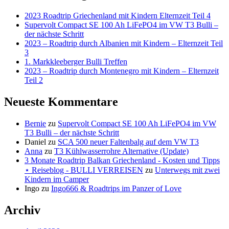
2023 Roadtrip Griechenland mit Kindern Elternzeit Teil 4
Supervolt Compact SE 100 Ah LiFePO4 im VW T3 Bulli –
der nächste Schritt
2023 – Roadtrip durch Albanien mit Kindern – Elternzeit Teil
3
1. Markkleeberger Bulli Treffen
2023 – Roadtrip durch Montenegro mit Kindern – Elternzeit
Teil 2
Neueste Kommentare
Bernie
zu
Supervolt Compact SE 100 Ah LiFePO4 im VW
T3 Bulli – der nächste Schritt
Daniel
zu
SCA 500 neuer Faltenbalg auf dem VW T3
Anna
zu
T3 Kühlwasserrohre Alternative (Update)
3 Monate Roadtrip Balkan Griechenland - Kosten und Tipps
⋆ Reiseblog - BULLI VERREISEN
zu
Unterwegs mit zwei
Kindern im Camper
Ingo
zu
Ingo666 & Roadtrips im Panzer of Love
Archiv