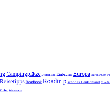
ng
Europa
Campingplätze
Einbauten
Deutschland
Europareisen
Fo
Roadtrip
Reisetipps
Roadbook
schönes Deutschland
Skandin
Winter
Wintersport