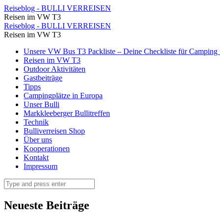
⋆
Reiseblog - BULLI VERREISEN
Reisen im VW T3
Reiseblog
⋆
Reiseblog - BULLI VERREISEN
-
Reisen im VW T3
Reiseblog
BULLI
Skip
Unsere VW Bus T3 Packliste – Deine Checkliste für Camping u
-
to
Reisen im VW T3
VERREISEN
BULLI
content
Outdoor Aktivitäten
Gastbeiträge
VERREISEN
Tipps
Campingplätze in Europa
Unser Bulli
Markkleeberger Bullitreffen
Technik
Bulliverreisen Shop
Über uns
Kooperationen
Kontakt
Impressum
Search
Neueste Beiträge