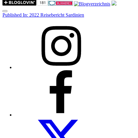
Menu
Post
Published In:
2022 Reisebericht Sardinien
navigation
Instagram
Facebook
Folow
us
on
twitter