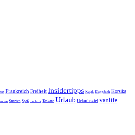
Insidertipps
Frankreich
Freiheit
Korsika
Kajak
tos
Klappdach
Urlaub
vanlife
Urlaubsziel
Spanien
Spaß
Toskana
avien
Technik