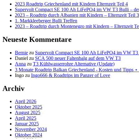
2023 Roadtrip Griechenland mit Kindern Elternzeit Teil 4
Supervolt Compact SE 100 Ah LiFePO4 im VW T3 Bulli – der 
2023 – Roadtrip durch Albanien mit Kindern – Elternzeit Teil 3
1. Markkleeberger Bulli Treffen
2023 – Roadtrip durch Montenegro mit Kindern – Elternzeit Te
Neueste Kommentare
Bernie
zu
Supervolt Compact SE 100 Ah LiFePO4 im VW T3 Bul
Daniel
zu
SCA 500 neuer Faltenbalg auf dem VW T3
Anna
zu
T3 Kühlwasserrohre Alternative (Update)
3 Monate Roadtrip Balkan Griechenland - Kosten und Tipp
Ingo
zu
Ingo666 & Roadtrips im Panzer of Love
Archiv
April 2026
Oktober 2025
August 2025
April 2025
Januar 2025
November 2024
Oktober 2024