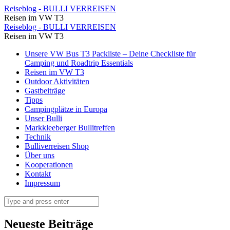
Und
Reiseblog - BULLI VERREISEN
Reisen im VW T3
baden
Und
Reiseblog - BULLI VERREISEN
heute
Reisen im VW T3
baden
bei
Skip
Unsere VW Bus T3 Packliste – Deine Checkliste für
heute
to
Camping und Roadtrip Essentials
schönem
bei
content
Reisen im VW T3
Wetter
Outdoor Aktivitäten
schönem
Gastbeiträge
⋆
Wetter
Tipps
Reiseblog
Campingplätze in Europa
⋆
Unser Bulli
-
Reiseblog
Markkleeberger Bullitreffen
BULLI
Technik
-
Bulliverreisen Shop
VERREISEN
BULLI
Über uns
Kooperationen
VERREISEN
Kontakt
Impressum
Search
Neueste Beiträge