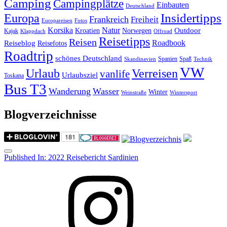
Camping
Campingplätze
Einbauten
Deutschland
Insidertipps
Europa
Frankreich
Freiheit
Europareisen
Fotos
Korsika
Natur
Outdoor
Kroatien
Norwegen
Kajak
Klappdach
Offroad
Reisetipps
Reisen
Roadbook
Reiseblog
Reisefotos
Roadtrip
schönes Deutschland
Spanien
Spaß
Skandinavien
Technik
VW
Urlaub
Verreisen
vanlife
Urlaubsziel
Toskana
Bus T3
Wanderung
Wasser
Winter
Weinstraße
Wintersport
Blogverzeichnisse
Menu
Post
Published In:
2022 Reisebericht Sardinien
navigation
Instagram