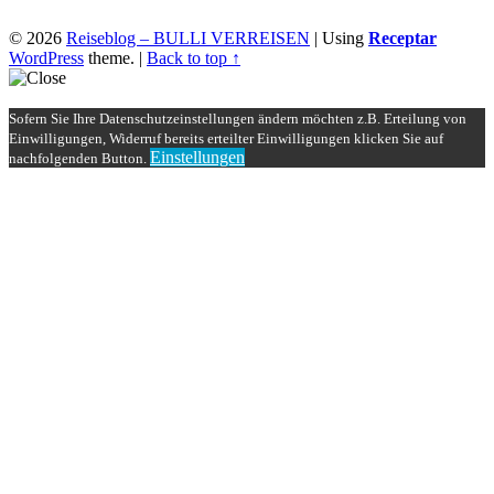
© 2026
Reiseblog – BULLI VERREISEN
|
Using
Receptar
WordPress
theme.
|
Back to top ↑
Sofern Sie Ihre Datenschutzeinstellungen ändern möchten z.B. Erteilung von
Einwilligungen, Widerruf bereits erteilter Einwilligungen klicken Sie auf
Einstellungen
nachfolgenden Button.