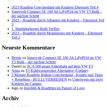
2023 Roadtrip Griechenland mit Kindern Elternzeit Teil 4
Supervolt Compact SE 100 Ah LiFePO4 im VW T3 Bulli –
der nächste Schritt
2023 – Roadtrip durch Albanien mit Kindern – Elternzeit Teil
3
1. Markkleeberger Bulli Treffen
2023 – Roadtrip durch Montenegro mit Kindern – Elternzeit
Teil 2
Neueste Kommentare
Bernie
zu
Supervolt Compact SE 100 Ah LiFePO4 im VW
T3 Bulli – der nächste Schritt
Daniel
zu
SCA 500 neuer Faltenbalg auf dem VW T3
Anna
zu
T3 Kühlwasserrohre Alternative (Update)
3 Monate Roadtrip Balkan Griechenland - Kosten und Tipps
⋆ Reiseblog - BULLI VERREISEN
zu
Unterwegs mit zwei
Kindern im Camper
Ingo
zu
Ingo666 & Roadtrips im Panzer of Love
Archiv