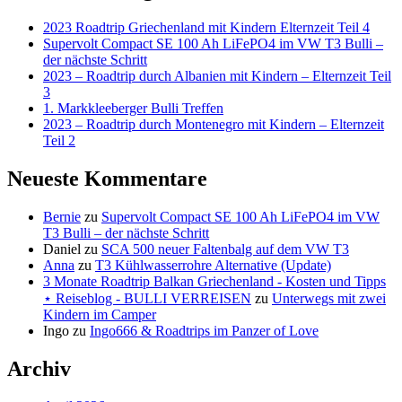
2023 Roadtrip Griechenland mit Kindern Elternzeit Teil 4
Supervolt Compact SE 100 Ah LiFePO4 im VW T3 Bulli –
der nächste Schritt
2023 – Roadtrip durch Albanien mit Kindern – Elternzeit Teil
3
1. Markkleeberger Bulli Treffen
2023 – Roadtrip durch Montenegro mit Kindern – Elternzeit
Teil 2
Neueste Kommentare
Bernie
zu
Supervolt Compact SE 100 Ah LiFePO4 im VW
T3 Bulli – der nächste Schritt
Daniel
zu
SCA 500 neuer Faltenbalg auf dem VW T3
Anna
zu
T3 Kühlwasserrohre Alternative (Update)
3 Monate Roadtrip Balkan Griechenland - Kosten und Tipps
⋆ Reiseblog - BULLI VERREISEN
zu
Unterwegs mit zwei
Kindern im Camper
Ingo
zu
Ingo666 & Roadtrips im Panzer of Love
Archiv