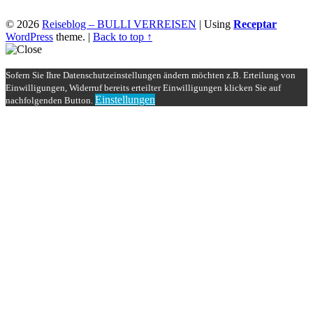
© 2026
Reiseblog – BULLI VERREISEN
|
Using
Receptar
WordPress
theme.
|
Back to top ↑
Sofern Sie Ihre Datenschutzeinstellungen ändern möchten z.B. Erteilung von
Einwilligungen, Widerruf bereits erteilter Einwilligungen klicken Sie auf
Einstellungen
nachfolgenden Button.