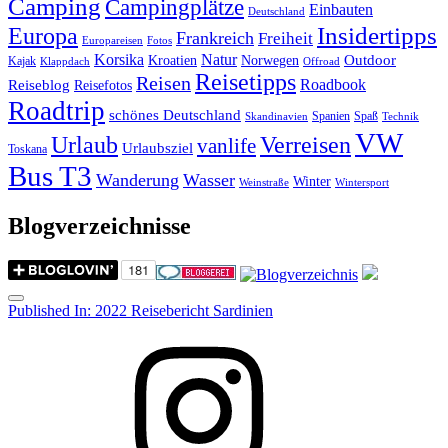
Camping
Campingplätze
Einbauten
Deutschland
Insidertipps
Europa
Frankreich
Freiheit
Europareisen
Fotos
Korsika
Natur
Outdoor
Kroatien
Norwegen
Kajak
Klappdach
Offroad
Reisetipps
Reisen
Roadbook
Reiseblog
Reisefotos
Roadtrip
schönes Deutschland
Spanien
Spaß
Skandinavien
Technik
VW
Urlaub
Verreisen
vanlife
Urlaubsziel
Toskana
Bus T3
Wanderung
Wasser
Winter
Weinstraße
Wintersport
Blogverzeichnisse
Menu
Post
Published In:
2022 Reisebericht Sardinien
navigation
Instagram