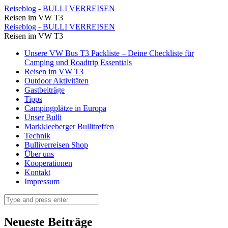
Unter
Reiseblog - BULLI VERREISEN
Reisen im VW T3
Wasser
Unter
Reiseblog - BULLI VERREISEN
gibt
Reisen im VW T3
Wasser
es
Skip
Unsere VW Bus T3 Packliste – Deine Checkliste für
gibt
to
Camping und Roadtrip Essentials
hier
es
content
Reisen im VW T3
viel
Outdoor Aktivitäten
hier
Gastbeiträge
zu
viel
Tipps
sehen.
Campingplätze in Europa
zu
Unser Bulli
⋆
sehen.
Markkleeberger Bullitreffen
Reiseblog
Technik
⋆
Bulliverreisen Shop
-
Reiseblog
Über uns
BULLI
Kooperationen
-
Kontakt
VERREISEN
BULLI
Impressum
VERREISEN
Search
Neueste Beiträge