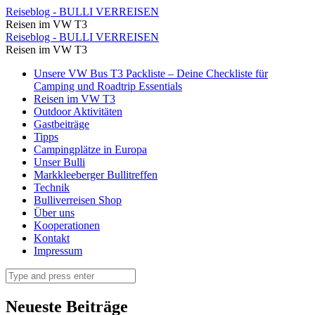
Katrin
Reiseblog - BULLI VERREISEN
Reisen im VW T3
beim
Katrin
Reiseblog - BULLI VERREISEN
Schneeschuhe
Reisen im VW T3
beim
anziehen
Skip
Unsere VW Bus T3 Packliste – Deine Checkliste für
Schneeschuhe
to
Camping und Roadtrip Essentials
⋆
anziehen
content
Reisen im VW T3
Reiseblog
Outdoor Aktivitäten
⋆
Gastbeiträge
-
Reiseblog
Tipps
BULLI
Campingplätze in Europa
-
Unser Bulli
VERREISEN
BULLI
Markkleeberger Bullitreffen
Technik
VERREISEN
Bulliverreisen Shop
Über uns
Kooperationen
Kontakt
Impressum
Search
Neueste Beiträge