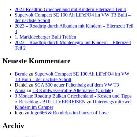
2023 Roadtrip Griechenland mit Kindern Elternzeit Teil 4
Supervolt Compact SE 100 Ah LiFePO4 im VW T3 Bulli –
der nächste Schritt
2023 – Roadtrip durch Albanien mit Kindern – Elternzeit Teil
3
1. Markkleeberger Bulli Treffen
2023 – Roadtrip durch Montenegro mit Kindern – Elternzeit
Teil 2
Neueste Kommentare
Bernie
zu
Supervolt Compact SE 100 Ah LiFePO4 im VW
T3 Bulli – der nächste Schritt
Daniel
zu
SCA 500 neuer Faltenbalg auf dem VW T3
Anna
zu
T3 Kühlwasserrohre Alternative (Update)
3 Monate Roadtrip Balkan Griechenland - Kosten und Tipps
⋆ Reiseblog - BULLI VERREISEN
zu
Unterwegs mit zwei
Kindern im Camper
Ingo
zu
Ingo666 & Roadtrips im Panzer of Love
Archiv