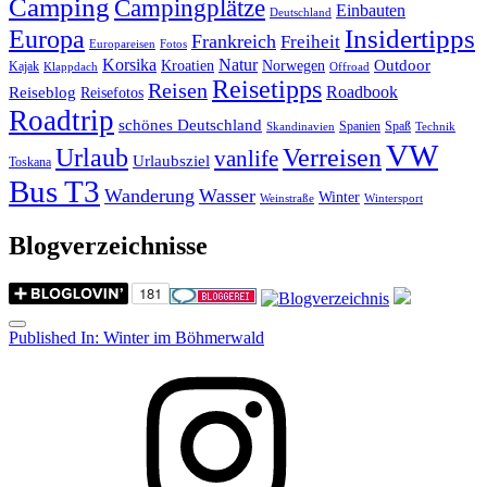
Camping
Campingplätze
Einbauten
Deutschland
Insidertipps
Europa
Frankreich
Freiheit
Europareisen
Fotos
Korsika
Natur
Outdoor
Kroatien
Norwegen
Kajak
Klappdach
Offroad
Reisetipps
Reisen
Roadbook
Reiseblog
Reisefotos
Roadtrip
schönes Deutschland
Spanien
Spaß
Skandinavien
Technik
VW
Urlaub
Verreisen
vanlife
Urlaubsziel
Toskana
Bus T3
Wanderung
Wasser
Winter
Weinstraße
Wintersport
Blogverzeichnisse
Menu
Post
Published In:
Winter im Böhmerwald
navigation
Instagram