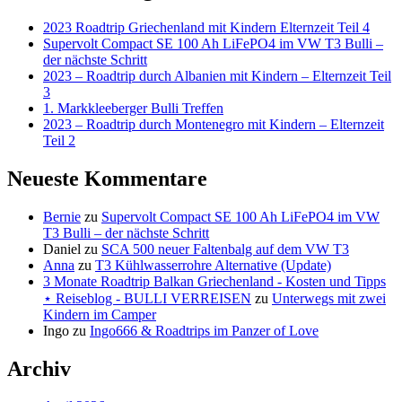
2023 Roadtrip Griechenland mit Kindern Elternzeit Teil 4
Supervolt Compact SE 100 Ah LiFePO4 im VW T3 Bulli –
der nächste Schritt
2023 – Roadtrip durch Albanien mit Kindern – Elternzeit Teil
3
1. Markkleeberger Bulli Treffen
2023 – Roadtrip durch Montenegro mit Kindern – Elternzeit
Teil 2
Neueste Kommentare
Bernie
zu
Supervolt Compact SE 100 Ah LiFePO4 im VW
T3 Bulli – der nächste Schritt
Daniel
zu
SCA 500 neuer Faltenbalg auf dem VW T3
Anna
zu
T3 Kühlwasserrohre Alternative (Update)
3 Monate Roadtrip Balkan Griechenland - Kosten und Tipps
⋆ Reiseblog - BULLI VERREISEN
zu
Unterwegs mit zwei
Kindern im Camper
Ingo
zu
Ingo666 & Roadtrips im Panzer of Love
Archiv