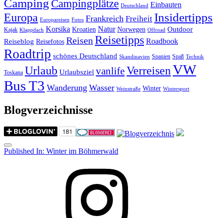
Camping
Campingplätze
Einbauten
Deutschland
Insidertipps
Europa
Frankreich
Freiheit
Europareisen
Fotos
Korsika
Natur
Outdoor
Kroatien
Norwegen
Kajak
Klappdach
Offroad
Reisetipps
Reisen
Roadbook
Reiseblog
Reisefotos
Roadtrip
schönes Deutschland
Spanien
Spaß
Skandinavien
Technik
VW
Urlaub
Verreisen
vanlife
Urlaubsziel
Toskana
Bus T3
Wanderung
Wasser
Winter
Weinstraße
Wintersport
Blogverzeichnisse
Menu
Post
Published In:
Winter im Böhmerwald
navigation
Instagram