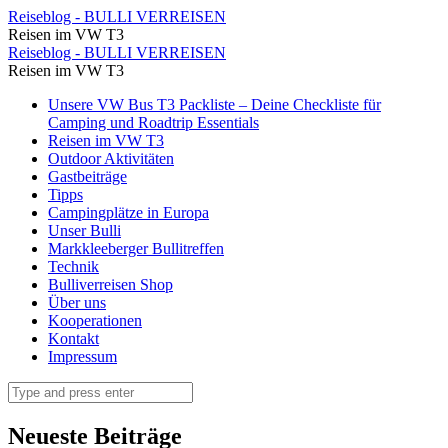
Der
Reiseblog - BULLI VERREISEN
Reisen im VW T3
Lift
Der
Reiseblog - BULLI VERREISEN
von
Reisen im VW T3
Lift
Spicak
Skip
Unsere VW Bus T3 Packliste – Deine Checkliste für
von
to
Camping und Roadtrip Essentials
⋆
Spicak
content
Reisen im VW T3
Reiseblog
Outdoor Aktivitäten
⋆
Gastbeiträge
-
Reiseblog
Tipps
BULLI
Campingplätze in Europa
-
Unser Bulli
VERREISEN
BULLI
Markkleeberger Bullitreffen
Technik
VERREISEN
Bulliverreisen Shop
Über uns
Kooperationen
Kontakt
Impressum
Search
Neueste Beiträge