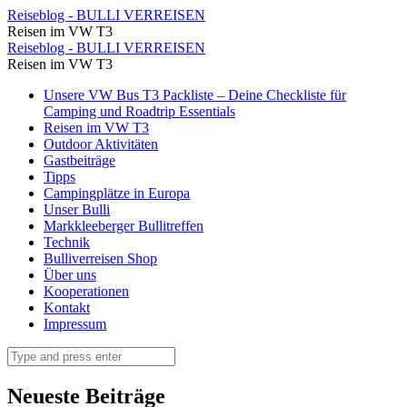
Burgruine
Reiseblog - BULLI VERREISEN
Reisen im VW T3
Weißenstein
Burgruine
Reiseblog - BULLI VERREISEN
⋆
Reisen im VW T3
Weißenstein
Reiseblog
Skip
Unsere VW Bus T3 Packliste – Deine Checkliste für
⋆
to
Camping und Roadtrip Essentials
-
Reiseblog
content
Reisen im VW T3
BULLI
Outdoor Aktivitäten
-
Gastbeiträge
VERREISEN
BULLI
Tipps
Campingplätze in Europa
VERREISEN
Unser Bulli
Markkleeberger Bullitreffen
Technik
Bulliverreisen Shop
Über uns
Kooperationen
Kontakt
Impressum
Search
Neueste Beiträge