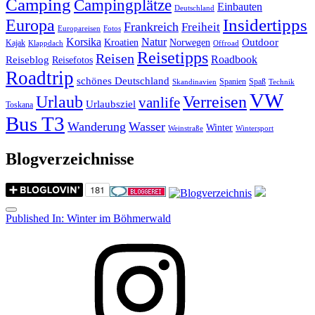
Camping
Campingplätze
Einbauten
Deutschland
Insidertipps
Europa
Frankreich
Freiheit
Europareisen
Fotos
Korsika
Natur
Outdoor
Kroatien
Norwegen
Kajak
Klappdach
Offroad
Reisetipps
Reisen
Roadbook
Reiseblog
Reisefotos
Roadtrip
schönes Deutschland
Spanien
Spaß
Skandinavien
Technik
VW
Urlaub
Verreisen
vanlife
Urlaubsziel
Toskana
Bus T3
Wanderung
Wasser
Winter
Weinstraße
Wintersport
Blogverzeichnisse
Menu
Post
Published In:
Winter im Böhmerwald
navigation
Instagram