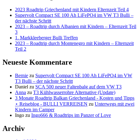
2023 Roadtrip Griechenland mit Kindern Elternzeit Teil 4
Supervolt Compact SE 100 Ah LiFePO4 im VW T3 Bulli –
der nächste Schritt
2023 – Roadtrip durch Albanien mit Kindern – Elternzeit Teil
3
1. Markkleeberger Bulli Treffen
2023 – Roadtrip durch Montenegro mit Kindern – Elternzeit
Teil 2
Neueste Kommentare
Bernie
zu
Supervolt Compact SE 100 Ah LiFePO4 im VW
T3 Bulli – der nächste Schritt
Daniel
zu
SCA 500 neuer Faltenbalg auf dem VW T3
Anna
zu
T3 Kühlwasserrohre Alternative (Update)
3 Monate Roadtrip Balkan Griechenland - Kosten und Tipps
⋆ Reiseblog - BULLI VERREISEN
zu
Unterwegs mit zwei
Kindern im Camper
Ingo
zu
Ingo666 & Roadtrips im Panzer of Love
Archiv