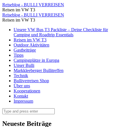
Der
Reiseblog - BULLI VERREISEN
Reisen im VW T3
Weg
Der
Reiseblog - BULLI VERREISEN
zum
Reisen im VW T3
Weg
Hotel
Skip
Unsere VW Bus T3 Packliste – Deine Checkliste für
zum
to
Camping und Roadtrip Essentials
⋆
Hotel
content
Reisen im VW T3
Reiseblog
Outdoor Aktivitäten
⋆
Gastbeiträge
-
Reiseblog
Tipps
BULLI
Campingplätze in Europa
-
Unser Bulli
VERREISEN
BULLI
Markkleeberger Bullitreffen
Technik
VERREISEN
Bulliverreisen Shop
Über uns
Kooperationen
Kontakt
Impressum
Search
Neueste Beiträge