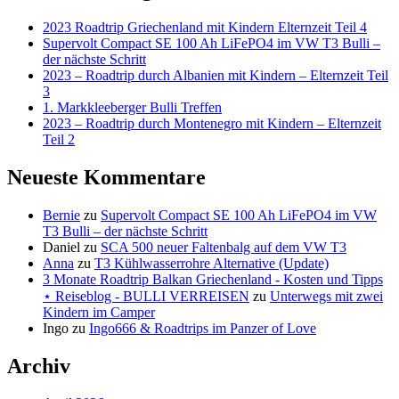
2023 Roadtrip Griechenland mit Kindern Elternzeit Teil 4
Supervolt Compact SE 100 Ah LiFePO4 im VW T3 Bulli –
der nächste Schritt
2023 – Roadtrip durch Albanien mit Kindern – Elternzeit Teil
3
1. Markkleeberger Bulli Treffen
2023 – Roadtrip durch Montenegro mit Kindern – Elternzeit
Teil 2
Neueste Kommentare
Bernie
zu
Supervolt Compact SE 100 Ah LiFePO4 im VW
T3 Bulli – der nächste Schritt
Daniel
zu
SCA 500 neuer Faltenbalg auf dem VW T3
Anna
zu
T3 Kühlwasserrohre Alternative (Update)
3 Monate Roadtrip Balkan Griechenland - Kosten und Tipps
⋆ Reiseblog - BULLI VERREISEN
zu
Unterwegs mit zwei
Kindern im Camper
Ingo
zu
Ingo666 & Roadtrips im Panzer of Love
Archiv