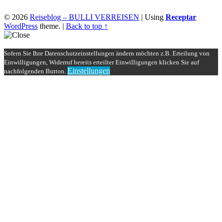
© 2026
Reiseblog – BULLI VERREISEN
|
Using
Receptar
WordPress
theme.
|
Back to top ↑
Sofern Sie Ihre Datenschutzeinstellungen ändern möchten z.B. Erteilung von
Einwilligungen, Widerruf bereits erteilter Einwilligungen klicken Sie auf
Einstellungen
nachfolgenden Button.