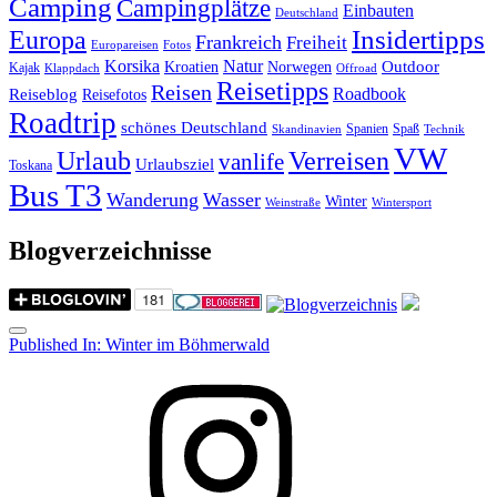
Camping
Campingplätze
Einbauten
Deutschland
Insidertipps
Europa
Frankreich
Freiheit
Europareisen
Fotos
Korsika
Natur
Outdoor
Kroatien
Norwegen
Kajak
Klappdach
Offroad
Reisetipps
Reisen
Roadbook
Reiseblog
Reisefotos
Roadtrip
schönes Deutschland
Spanien
Spaß
Skandinavien
Technik
VW
Urlaub
Verreisen
vanlife
Urlaubsziel
Toskana
Bus T3
Wanderung
Wasser
Winter
Weinstraße
Wintersport
Blogverzeichnisse
Menu
Post
Published In:
Winter im Böhmerwald
navigation
Instagram