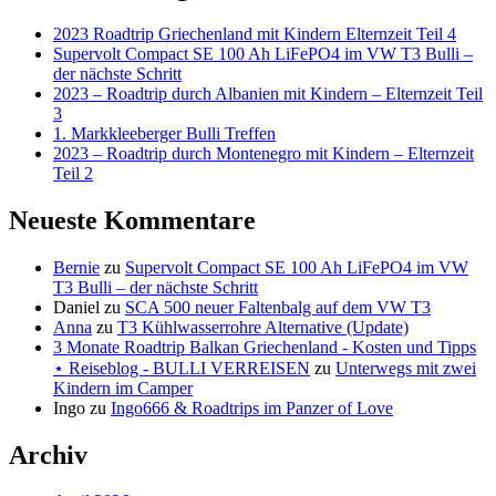
VERREISEN
2023 Roadtrip Griechenland mit Kindern Elternzeit Teil 4
Supervolt Compact SE 100 Ah LiFePO4 im VW T3 Bulli –
der nächste Schritt
2023 – Roadtrip durch Albanien mit Kindern – Elternzeit Teil
3
1. Markkleeberger Bulli Treffen
2023 – Roadtrip durch Montenegro mit Kindern – Elternzeit
Teil 2
Neueste Kommentare
Bernie
zu
Supervolt Compact SE 100 Ah LiFePO4 im VW
T3 Bulli – der nächste Schritt
Daniel
zu
SCA 500 neuer Faltenbalg auf dem VW T3
Anna
zu
T3 Kühlwasserrohre Alternative (Update)
3 Monate Roadtrip Balkan Griechenland - Kosten und Tipps
⋆ Reiseblog - BULLI VERREISEN
zu
Unterwegs mit zwei
Kindern im Camper
Ingo
zu
Ingo666 & Roadtrips im Panzer of Love
Archiv