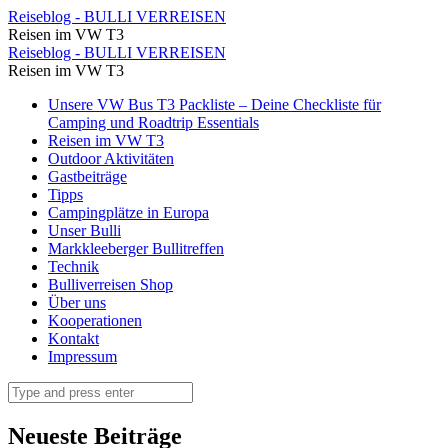
Stadtbesichtigung
Reiseblog - BULLI VERREISEN
Reisen im VW T3
mit
Stadtbesichtigung
Reiseblog - BULLI VERREISEN
Baby
Reisen im VW T3
mit
in
Skip
Unsere VW Bus T3 Packliste – Deine Checkliste für
Baby
to
Camping und Roadtrip Essentials
der
in
content
Reisen im VW T3
Trage
Outdoor Aktivitäten
der
Gastbeiträge
und
Trage
Tipps
Kind
Campingplätze in Europa
und
Unser Bulli
an
Kind
Markkleeberger Bullitreffen
der
Technik
an
Bulliverreisen Shop
Hand.
der
Über uns
⋆
Kooperationen
Hand.
Kontakt
Reiseblog
⋆
Impressum
-
Reiseblog
Search
BULLI
-
VERREISEN
BULLI
Neueste Beiträge