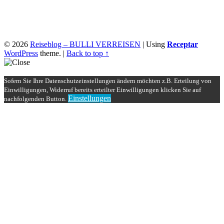
© 2026
Reiseblog – BULLI VERREISEN
|
Using
Receptar
WordPress
theme.
|
Back to top ↑
Sofern Sie Ihre Datenschutzeinstellungen ändern möchten z.B. Erteilung von
Einwilligungen, Widerruf bereits erteilter Einwilligungen klicken Sie auf
Einstellungen
nachfolgenden Button.