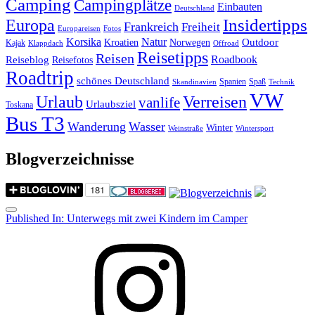
Camping
Campingplätze
Einbauten
Deutschland
Insidertipps
Europa
Frankreich
Freiheit
Europareisen
Fotos
Korsika
Natur
Outdoor
Kroatien
Norwegen
Kajak
Klappdach
Offroad
Reisetipps
Reisen
Roadbook
Reiseblog
Reisefotos
Roadtrip
schönes Deutschland
Spanien
Spaß
Skandinavien
Technik
VW
Urlaub
Verreisen
vanlife
Urlaubsziel
Toskana
Bus T3
Wanderung
Wasser
Winter
Weinstraße
Wintersport
Blogverzeichnisse
Menu
Post
Published In:
Unterwegs mit zwei Kindern im Camper
navigation
Instagram