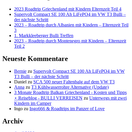
2023 Roadtrip Griechenland mit Kindern Elternzeit Teil 4
Supervolt Compact SE 100 Ah LiFePO4 im VW T3 Bulli –
der nächste Schritt
2023 – Roadtrip durch Albanien mit Kindern – Elternzeit Teil
3
1. Markkleeberger Bulli Treffen
2023 – Roadtrip durch Montenegro mit Kindern – Elternzeit
Teil 2
Neueste Kommentare
Bernie
zu
Supervolt Compact SE 100 Ah LiFePO4 im VW
T3 Bulli – der nächste Schritt
Daniel
zu
SCA 500 neuer Faltenbalg auf dem VW T3
Anna
zu
T3 Kühlwasserrohre Alternative (Update)
3 Monate Roadtrip Balkan Griechenland - Kosten und Tipps
⋆ Reiseblog - BULLI VERREISEN
zu
Unterwegs mit zwei
Kindern im Camper
Ingo
zu
Ingo666 & Roadtrips im Panzer of Love
Archiv