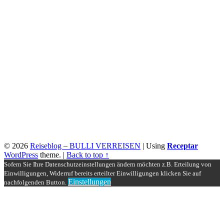
© 2026
Reiseblog – BULLI VERREISEN
|
Using
Receptar
WordPress
theme.
|
Back to top ↑
Sofern Sie Ihre Datenschutzeinstellungen ändern möchten z.B. Erteilung von
Einwilligungen, Widerruf bereits erteilter Einwilligungen klicken Sie auf
Einstellungen
nachfolgenden Button.