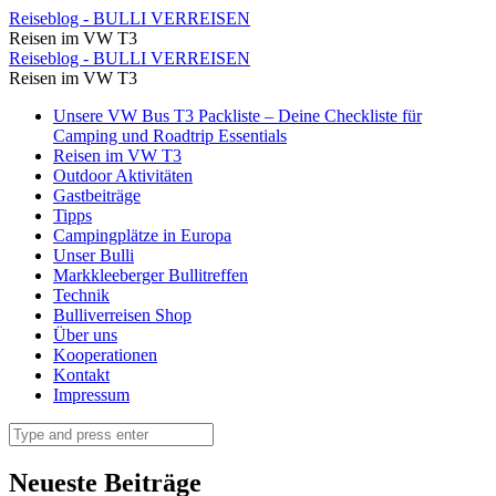
⋆
Reiseblog - BULLI VERREISEN
Reisen im VW T3
Reiseblog
⋆
Reiseblog - BULLI VERREISEN
-
Reisen im VW T3
Reiseblog
BULLI
Skip
Unsere VW Bus T3 Packliste – Deine Checkliste für
-
to
Camping und Roadtrip Essentials
VERREISEN
BULLI
content
Reisen im VW T3
Outdoor Aktivitäten
VERREISEN
Gastbeiträge
Tipps
Campingplätze in Europa
Unser Bulli
Markkleeberger Bullitreffen
Technik
Bulliverreisen Shop
Über uns
Kooperationen
Kontakt
Impressum
Search
Neueste Beiträge