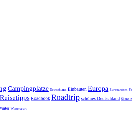
ng
Europa
Campingplätze
Einbauten
Deutschland
Europareisen
Fo
Roadtrip
Reisetipps
Roadbook
schönes Deutschland
Skandin
Winter
Wintersport