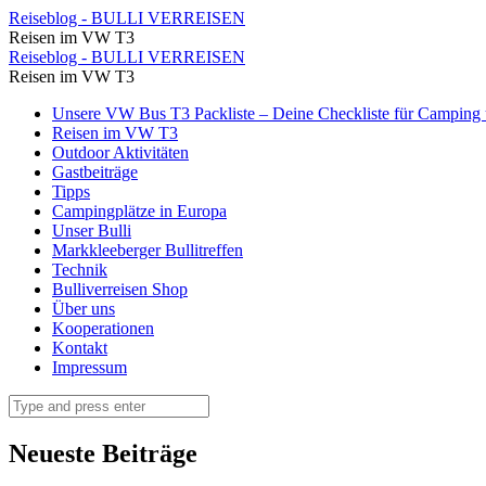
Verreisen
Reiseblog - BULLI VERREISEN
Reisen im VW T3
Archive
Verreisen
Reiseblog - BULLI VERREISEN
⋆
Reisen im VW T3
Archive
Seite
Skip
Unsere VW Bus T3 Packliste – Deine Checkliste für Camping u
⋆
to
Reisen im VW T3
2
Seite
content
Outdoor Aktivitäten
von
Gastbeiträge
2
Tipps
3
von
Campingplätze in Europa
⋆
Unser Bulli
3
Markkleeberger Bullitreffen
Reiseblog
⋆
Technik
-
Bulliverreisen Shop
Reiseblog
Über uns
BULLI
-
Kooperationen
VERREISEN
Kontakt
BULLI
Impressum
VERREISEN
Search
Neueste Beiträge