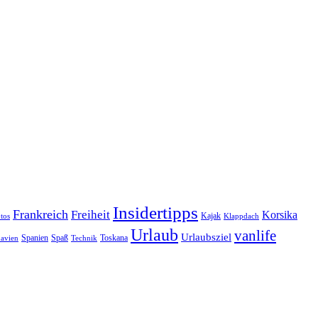
Insidertipps
Frankreich
Freiheit
Korsika
Kajak
tos
Klappdach
Urlaub
vanlife
Urlaubsziel
Spanien
Spaß
Toskana
avien
Technik