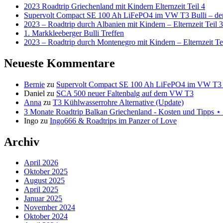
2023 Roadtrip Griechenland mit Kindern Elternzeit Teil 4
Supervolt Compact SE 100 Ah LiFePO4 im VW T3 Bulli – der 
2023 – Roadtrip durch Albanien mit Kindern – Elternzeit Teil 3
1. Markkleeberger Bulli Treffen
2023 – Roadtrip durch Montenegro mit Kindern – Elternzeit Te
Neueste Kommentare
Bernie
zu
Supervolt Compact SE 100 Ah LiFePO4 im VW T3 Bul
Daniel
zu
SCA 500 neuer Faltenbalg auf dem VW T3
Anna
zu
T3 Kühlwasserrohre Alternative (Update)
3 Monate Roadtrip Balkan Griechenland - Kosten und Tipp
Ingo
zu
Ingo666 & Roadtrips im Panzer of Love
Archiv
April 2026
Oktober 2025
August 2025
April 2025
Januar 2025
November 2024
Oktober 2024