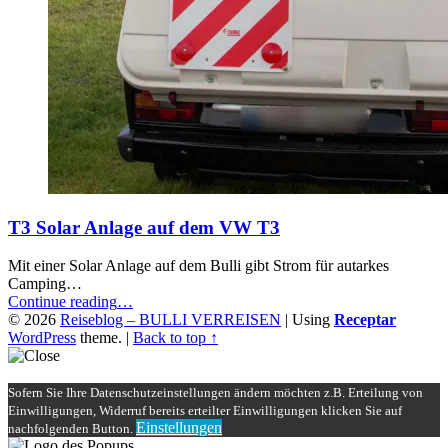
T3 Solar Anlage auf dem VW T3
Mit einer Solar Anlage auf dem Bulli gibt Strom für autarkes
Camping…
“T3
Continue reading
…
Solar
© 2026
Reiseblog – BULLI VERREISEN
|
Using
Receptar
Anlage
WordPress
theme.
|
Back to top ↑
auf
dem
VW
Sofern Sie Ihre Datenschutzeinstellungen ändern möchten z.B. Erteilung von
T3”
Einwilligungen, Widerruf bereits erteilter Einwilligungen klicken Sie auf
Einstellungen
nachfolgenden Button.