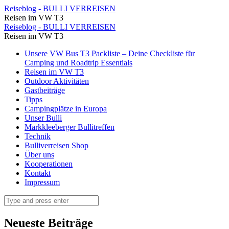
Energiegewinnung
Reiseblog - BULLI VERREISEN
Reisen im VW T3
Archive
Energiegewinnung
Reiseblog - BULLI VERREISEN
⋆
Reisen im VW T3
Archive
Reiseblog
Skip
Unsere VW Bus T3 Packliste – Deine Checkliste für
⋆
to
Camping und Roadtrip Essentials
-
Reiseblog
content
Reisen im VW T3
BULLI
Outdoor Aktivitäten
-
Gastbeiträge
VERREISEN
BULLI
Tipps
Campingplätze in Europa
VERREISEN
Unser Bulli
Markkleeberger Bullitreffen
Technik
Bulliverreisen Shop
Über uns
Kooperationen
Kontakt
Impressum
Search
Neueste Beiträge