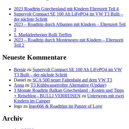
2023 Roadtrip Griechenland mit Kindern Elternzeit Teil 4
Supervolt Compact SE 100 Ah LiFePO4 im VW T3 Bulli –
der nächste Schritt
2023 – Roadtrip durch Albanien mit Kindern – Elternzeit Teil
3
1. Markkleeberger Bulli Treffen
2023 – Roadtrip durch Montenegro mit Kindern – Elternzeit
Teil 2
Neueste Kommentare
Bernie
zu
Supervolt Compact SE 100 Ah LiFePO4 im VW
T3 Bulli – der nächste Schritt
Daniel
zu
SCA 500 neuer Faltenbalg auf dem VW T3
Anna
zu
T3 Kühlwasserrohre Alternative (Update)
3 Monate Roadtrip Balkan Griechenland - Kosten und Tipps
⋆ Reiseblog - BULLI VERREISEN
zu
Unterwegs mit zwei
Kindern im Camper
Ingo
zu
Ingo666 & Roadtrips im Panzer of Love
Archiv