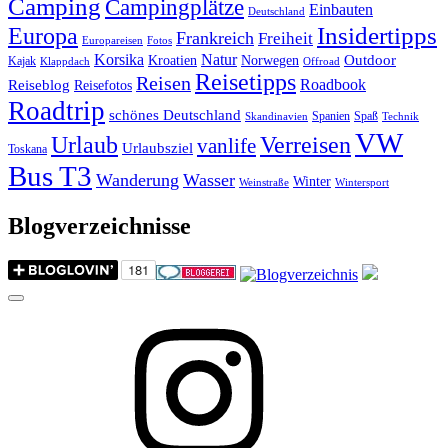
Camping
Campingplätze
Einbauten
Deutschland
Insidertipps
Europa
Frankreich
Freiheit
Europareisen
Fotos
Korsika
Natur
Outdoor
Kroatien
Norwegen
Kajak
Klappdach
Offroad
Reisetipps
Reisen
Roadbook
Reiseblog
Reisefotos
Roadtrip
schönes Deutschland
Spanien
Spaß
Skandinavien
Technik
VW
Urlaub
Verreisen
vanlife
Urlaubsziel
Toskana
Bus T3
Wanderung
Wasser
Winter
Weinstraße
Wintersport
Blogverzeichnisse
Menu
Instagram