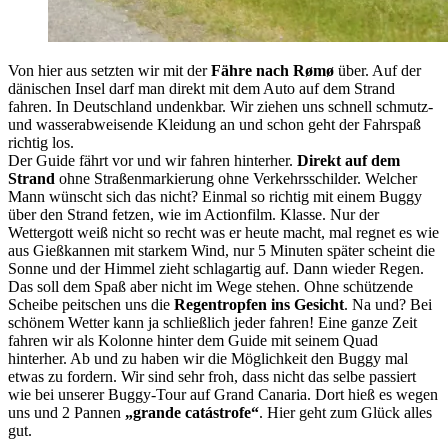
Von hier aus setzten wir mit der
Fähre nach Rømø
über. Auf der
dänischen Insel darf man direkt mit dem Auto auf dem Strand
fahren. In Deutschland undenkbar. Wir ziehen uns schnell schmutz-
und wasserabweisende Kleidung an und schon geht der Fahrspaß
richtig los.
Der Guide fährt vor und wir fahren hinterher.
Direkt auf dem
Strand
ohne Straßenmarkierung ohne Verkehrsschilder. Welcher
Mann wünscht sich das nicht? Einmal so richtig mit einem Buggy
über den Strand fetzen, wie im Actionfilm. Klasse. Nur der
Wettergott weiß nicht so recht was er heute macht, mal regnet es wie
aus Gießkannen mit starkem Wind, nur 5 Minuten später scheint die
Sonne und der Himmel zieht schlagartig auf. Dann wieder Regen.
Das soll dem Spaß aber nicht im Wege stehen. Ohne schützende
Scheibe peitschen uns die
Regentropfen ins Gesicht
. Na und? Bei
schönem Wetter kann ja schließlich jeder fahren! Eine ganze Zeit
fahren wir als Kolonne hinter dem Guide mit seinem Quad
hinterher. Ab und zu haben wir die Möglichkeit den Buggy mal
etwas zu fordern. Wir sind sehr froh, dass nicht das selbe passiert
wie bei unserer Buggy-Tour auf Grand Canaria. Dort hieß es wegen
uns und 2 Pannen
„grande catástrofe“
. Hier geht zum Glück alles
gut.