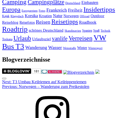
Camping
Campingplätze
Einbauten
Deutschland
Insidertipps
Europa
Frankreich
Freiheit
Europareisen
Fotos
Korsika
Natur
Outdoor
Kroatien
Norwegen
Kajak
Klappdach
Offroad
Reisetipps
Reisen
Roadbook
Reiseblog
Reisefotos
Roadtrip
schönes Deutschland
Spanien
Spaß
Skandinavien
Technik
VW
Urlaub
Verreisen
vanlife
Urlaubsziel
Toskana
Bus T3
Wanderung
Wasser
Winter
Weinstraße
Wintersport
Blogverzeichnisse
Menu
Post
Next:
T3 Umbau Keilriemen auf Keilrippenriemen
Previous:
Norwegen – Wanderung zum Preikestolen
navigation
Instagram