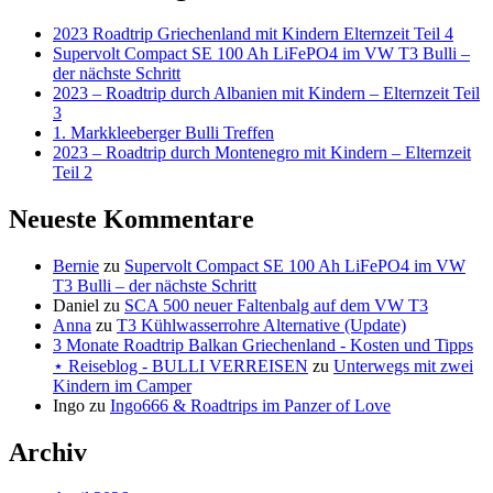
2023 Roadtrip Griechenland mit Kindern Elternzeit Teil 4
Supervolt Compact SE 100 Ah LiFePO4 im VW T3 Bulli –
der nächste Schritt
2023 – Roadtrip durch Albanien mit Kindern – Elternzeit Teil
3
1. Markkleeberger Bulli Treffen
2023 – Roadtrip durch Montenegro mit Kindern – Elternzeit
Teil 2
Neueste Kommentare
Bernie
zu
Supervolt Compact SE 100 Ah LiFePO4 im VW
T3 Bulli – der nächste Schritt
Daniel
zu
SCA 500 neuer Faltenbalg auf dem VW T3
Anna
zu
T3 Kühlwasserrohre Alternative (Update)
3 Monate Roadtrip Balkan Griechenland - Kosten und Tipps
⋆ Reiseblog - BULLI VERREISEN
zu
Unterwegs mit zwei
Kindern im Camper
Ingo
zu
Ingo666 & Roadtrips im Panzer of Love
Archiv