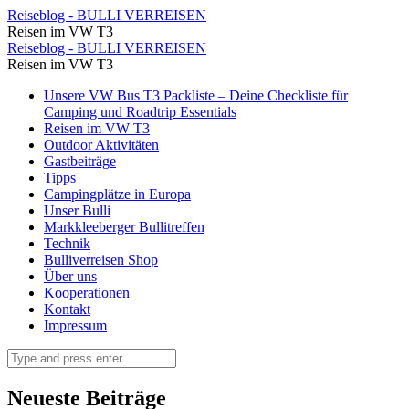
Sylt
Reiseblog - BULLI VERREISEN
Reisen im VW T3
-
Sylt
Reiseblog - BULLI VERREISEN
Buggy
Reisen im VW T3
-
Tour
Skip
Unsere VW Bus T3 Packliste – Deine Checkliste für
Buggy
to
Camping und Roadtrip Essentials
⋆
Tour
content
Reisen im VW T3
Reiseblog
Outdoor Aktivitäten
⋆
Gastbeiträge
-
Reiseblog
Tipps
BULLI
Campingplätze in Europa
-
Unser Bulli
VERREISEN
BULLI
Markkleeberger Bullitreffen
Technik
VERREISEN
Bulliverreisen Shop
Über uns
Kooperationen
Kontakt
Impressum
Search
Neueste Beiträge