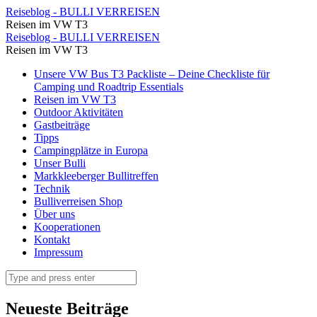
IMG_8996
Reiseblog - BULLI VERREISEN
Reisen im VW T3
⋆
IMG_8996
Reiseblog - BULLI VERREISEN
Reiseblog
Reisen im VW T3
⋆
-
Skip
Unsere VW Bus T3 Packliste – Deine Checkliste für
Reiseblog
to
Camping und Roadtrip Essentials
BULLI
-
content
Reisen im VW T3
VERREISEN
Outdoor Aktivitäten
BULLI
Gastbeiträge
VERREISEN
Tipps
Campingplätze in Europa
Unser Bulli
Markkleeberger Bullitreffen
Technik
Bulliverreisen Shop
Über uns
Kooperationen
Kontakt
Impressum
Search
Neueste Beiträge