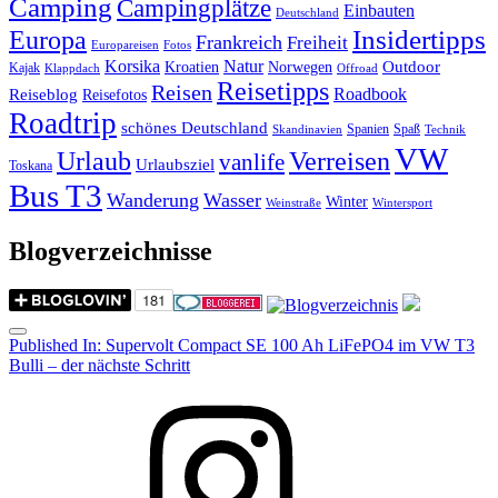
Camping
Campingplätze
Einbauten
Deutschland
Insidertipps
Europa
Frankreich
Freiheit
Europareisen
Fotos
Korsika
Natur
Outdoor
Kroatien
Norwegen
Kajak
Klappdach
Offroad
Reisetipps
Reisen
Roadbook
Reiseblog
Reisefotos
Roadtrip
schönes Deutschland
Spanien
Spaß
Skandinavien
Technik
VW
Urlaub
Verreisen
vanlife
Urlaubsziel
Toskana
Bus T3
Wanderung
Wasser
Winter
Weinstraße
Wintersport
Blogverzeichnisse
Menu
Post
Published In:
Supervolt Compact SE 100 Ah LiFePO4 im VW T3
Bulli – der nächste Schritt
navigation
Instagram