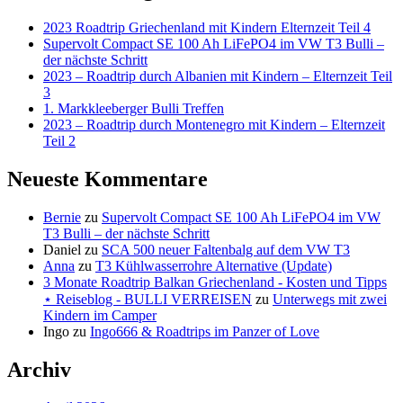
2023 Roadtrip Griechenland mit Kindern Elternzeit Teil 4
Supervolt Compact SE 100 Ah LiFePO4 im VW T3 Bulli –
der nächste Schritt
2023 – Roadtrip durch Albanien mit Kindern – Elternzeit Teil
3
1. Markkleeberger Bulli Treffen
2023 – Roadtrip durch Montenegro mit Kindern – Elternzeit
Teil 2
Neueste Kommentare
Bernie
zu
Supervolt Compact SE 100 Ah LiFePO4 im VW
T3 Bulli – der nächste Schritt
Daniel
zu
SCA 500 neuer Faltenbalg auf dem VW T3
Anna
zu
T3 Kühlwasserrohre Alternative (Update)
3 Monate Roadtrip Balkan Griechenland - Kosten und Tipps
⋆ Reiseblog - BULLI VERREISEN
zu
Unterwegs mit zwei
Kindern im Camper
Ingo
zu
Ingo666 & Roadtrips im Panzer of Love
Archiv