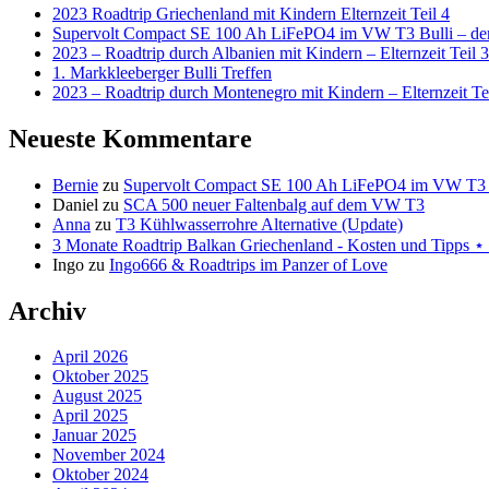
2023 Roadtrip Griechenland mit Kindern Elternzeit Teil 4
Supervolt Compact SE 100 Ah LiFePO4 im VW T3 Bulli – der 
2023 – Roadtrip durch Albanien mit Kindern – Elternzeit Teil 3
1. Markkleeberger Bulli Treffen
2023 – Roadtrip durch Montenegro mit Kindern – Elternzeit Te
Neueste Kommentare
Bernie
zu
Supervolt Compact SE 100 Ah LiFePO4 im VW T3 Bul
Daniel
zu
SCA 500 neuer Faltenbalg auf dem VW T3
Anna
zu
T3 Kühlwasserrohre Alternative (Update)
3 Monate Roadtrip Balkan Griechenland - Kosten und Tipp
Ingo
zu
Ingo666 & Roadtrips im Panzer of Love
Archiv
April 2026
Oktober 2025
August 2025
April 2025
Januar 2025
November 2024
Oktober 2024