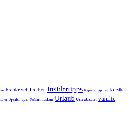
Insidertipps
Frankreich
Freiheit
Korsika
Kajak
tos
Klappdach
Urlaub
vanlife
Urlaubsziel
Spanien
Spaß
Toskana
avien
Technik