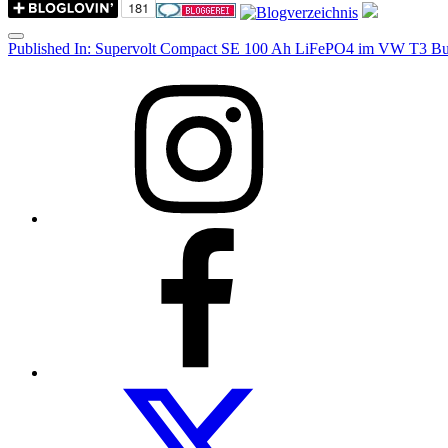
Menu
Post
Published In:
Supervolt Compact SE 100 Ah LiFePO4 im VW T3 Bulli
navigation
Instagram
Facebook
Folow
us
on
twitter