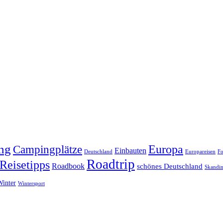
ng
Europa
Campingplätze
Einbauten
Deutschland
Europareisen
Fo
Roadtrip
Reisetipps
Roadbook
schönes Deutschland
Skandin
Winter
Wintersport