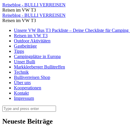
IMG_8981
Reiseblog - BULLI VERREISEN
Reisen im VW T3
⋆
IMG_8981
Reiseblog - BULLI VERREISEN
Reiseblog
Reisen im VW T3
⋆
-
Skip
Unsere VW Bus T3 Packliste – Deine Checkliste für Camping u
Reiseblog
to
Reisen im VW T3
BULLI
-
content
Outdoor Aktivitäten
VERREISEN
Gastbeiträge
BULLI
Tipps
VERREISEN
Campingplätze in Europa
Unser Bulli
Markkleeberger Bullitreffen
Technik
Bulliverreisen Shop
Über uns
Kooperationen
Kontakt
Impressum
Search
Neueste Beiträge