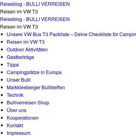
und dann ordentlich fest tackern ⋆ Reiseblog - BULLI VERREISEN
Reiseblog - BULLI VERREISEN
Reisen im VW T3
und dann ordentlich fest tackern ⋆ Reiseblog - BULLI VERREISEN
Reiseblog - BULLI VERREISEN
Reisen im VW T3
Skip to content
Unsere VW Bus T3 Packliste – Deine Checkliste für Campin
Reisen im VW T3
Outdoor Aktivitäten
Gastbeiträge
Tipps
Campingplätze in Europa
Unser Bulli
Markkleeberger Bullitreffen
Technik
Bulliverreisen Shop
Über uns
Kooperationen
Kontakt
Impressum