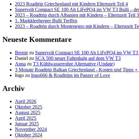
2023 Roadtrip Griechenland mit Kindern Elternzeit Teil 4
Supervolt Compact SE 100 Ah LiFePO4 im VW T3 Bulli – der 
2023 – Roadtrip durch Albanien mit Kindern – Elternzeit Teil 3
1. Markkleeberger Bulli Treffen
2023 – Roadtrip durch Montenegro mit Kindern – Elternzeit Te
Neueste Kommentare
Bernie
zu
Supervolt Compact SE 100 Ah LiFePO4 im VW T3 Bul
Daniel
zu
SCA 500 neuer Faltenbalg auf dem VW T3
Anna
zu
T3 Kühlwasserrohre Alternative (Update)
3 Monate Roadtrip Balkan Griechenland - Kosten und Tipp
Ingo
zu
Ingo666 & Roadtrips im Panzer of Love
Archiv
April 2026
Oktober 2025
August 2025
April 2025
Januar 2025
November 2024
Oktober 2024