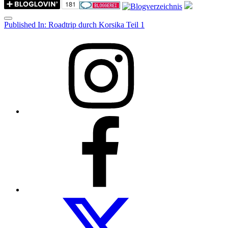
Menu
Post
Published In:
Roadtrip durch Korsika Teil 1
navigation
Instagram
Facebook
Folow
us
on
twitter