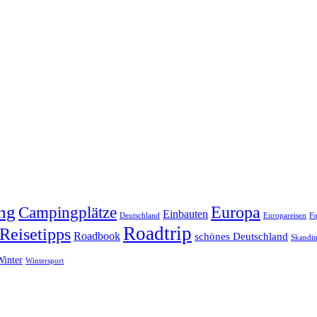
ng
Europa
Campingplätze
Einbauten
Deutschland
Europareisen
Fo
Roadtrip
Reisetipps
Roadbook
schönes Deutschland
Skandin
Winter
Wintersport