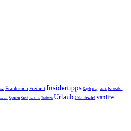
Insidertipps
Frankreich
Freiheit
Korsika
Kajak
tos
Klappdach
Urlaub
vanlife
Urlaubsziel
Spanien
Spaß
Toskana
avien
Technik