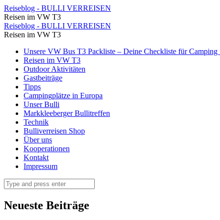
Eine
Reiseblog - BULLI VERREISEN
Reisen im VW T3
große
Eine
Reiseblog - BULLI VERREISEN
freie
Reisen im VW T3
große
Fläche
Skip
Unsere VW Bus T3 Packliste – Deine Checkliste für Camping u
freie
to
Reisen im VW T3
von
Fläche
content
Outdoor Aktivitäten
herrlichen
Gastbeiträge
von
Tipps
Torbögen
herrlichen
Campingplätze in Europa
umschlossen.
Unser Bulli
Torbögen
Markkleeberger Bullitreffen
⋆
umschlossen.
Technik
Reiseblog
Bulliverreisen Shop
⋆
Über uns
-
Reiseblog
Kooperationen
BULLI
Kontakt
-
Impressum
VERREISEN
BULLI
Search
VERREISEN
Neueste Beiträge