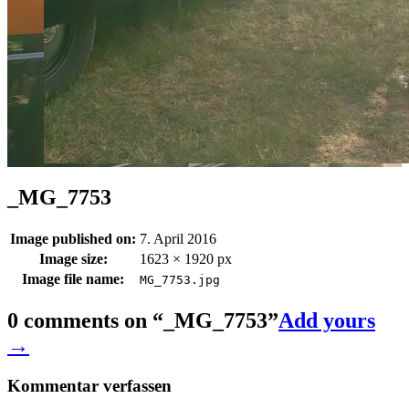
_MG_7753
Image published on:
7. April 2016
Image size:
1623 × 1920 px
Image file name:
MG_7753.jpg
0 comments on “
_MG_7753
”
Add yours
→
Kommentar verfassen