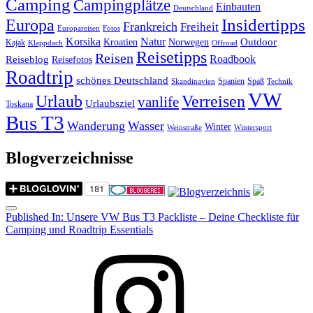
Camping
Campingplätze
Einbauten
Deutschland
Insidertipps
Europa
Frankreich
Freiheit
Europareisen
Fotos
Korsika
Natur
Outdoor
Kroatien
Norwegen
Kajak
Klappdach
Offroad
Reisetipps
Reisen
Roadbook
Reiseblog
Reisefotos
Roadtrip
schönes Deutschland
Spanien
Spaß
Skandinavien
Technik
VW
Urlaub
Verreisen
vanlife
Urlaubsziel
Toskana
Bus T3
Wanderung
Wasser
Winter
Weinstraße
Wintersport
Blogverzeichnisse
Menu
Post
Published In:
Unsere VW Bus T3 Packliste – Deine Checkliste für
Camping und Roadtrip Essentials
navigation
Instagram