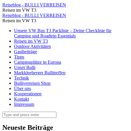
_MG_7753
Reiseblog - BULLI VERREISEN
Reisen im VW T3
⋆
_MG_7753
Reiseblog - BULLI VERREISEN
Reiseblog
Reisen im VW T3
⋆
-
Skip
Unsere VW Bus T3 Packliste – Deine Checkliste für
Reiseblog
to
Camping und Roadtrip Essentials
BULLI
-
content
Reisen im VW T3
VERREISEN
Outdoor Aktivitäten
BULLI
Gastbeiträge
VERREISEN
Tipps
Campingplätze in Europa
Unser Bulli
Markkleeberger Bullitreffen
Technik
Bulliverreisen Shop
Über uns
Kooperationen
Kontakt
Impressum
Search
Neueste Beiträge