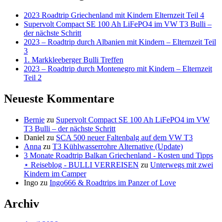
2023 Roadtrip Griechenland mit Kindern Elternzeit Teil 4
Supervolt Compact SE 100 Ah LiFePO4 im VW T3 Bulli –
der nächste Schritt
2023 – Roadtrip durch Albanien mit Kindern – Elternzeit Teil
3
1. Markkleeberger Bulli Treffen
2023 – Roadtrip durch Montenegro mit Kindern – Elternzeit
Teil 2
Neueste Kommentare
Bernie
zu
Supervolt Compact SE 100 Ah LiFePO4 im VW
T3 Bulli – der nächste Schritt
Daniel
zu
SCA 500 neuer Faltenbalg auf dem VW T3
Anna
zu
T3 Kühlwasserrohre Alternative (Update)
3 Monate Roadtrip Balkan Griechenland - Kosten und Tipps
⋆ Reiseblog - BULLI VERREISEN
zu
Unterwegs mit zwei
Kindern im Camper
Ingo
zu
Ingo666 & Roadtrips im Panzer of Love
Archiv