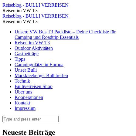
Rodeln
Reiseblog - BULLI VERREISEN
Reisen im VW T3
in
Rodeln
Reiseblog - BULLI VERREISEN
Oberwiesenthal
Reisen im VW T3
in
(12)
Skip
Unsere VW Bus T3 Packliste – Deine Checkliste für
Oberwiesenthal
to
Camping und Roadtrip Essentials
⋆
(12)
content
Reisen im VW T3
Reiseblog
Outdoor Aktivitäten
⋆
Gastbeiträge
-
Reiseblog
Tipps
BULLI
Campingplätze in Europa
-
Unser Bulli
VERREISEN
BULLI
Markkleeberger Bullitreffen
Technik
VERREISEN
Bulliverreisen Shop
Über uns
Kooperationen
Kontakt
Impressum
Search
Neueste Beiträge