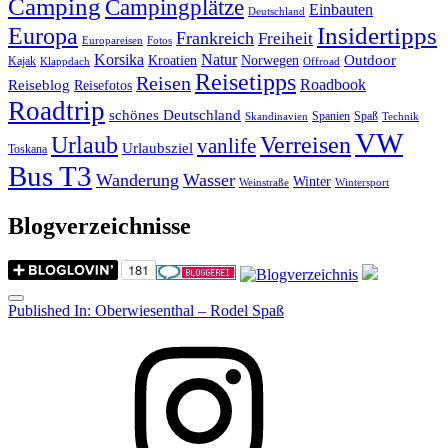
Camping
Campingplätze
Einbauten
Deutschland
Insidertipps
Europa
Frankreich
Freiheit
Europareisen
Fotos
Korsika
Natur
Outdoor
Kroatien
Norwegen
Kajak
Klappdach
Offroad
Reisetipps
Reisen
Roadbook
Reiseblog
Reisefotos
Roadtrip
schönes Deutschland
Spanien
Spaß
Skandinavien
Technik
VW
Urlaub
Verreisen
vanlife
Urlaubsziel
Toskana
Bus T3
Wanderung
Wasser
Winter
Weinstraße
Wintersport
Blogverzeichnisse
Menu
Post
Published In:
Oberwiesenthal – Rodel Spaß
navigation
Instagram