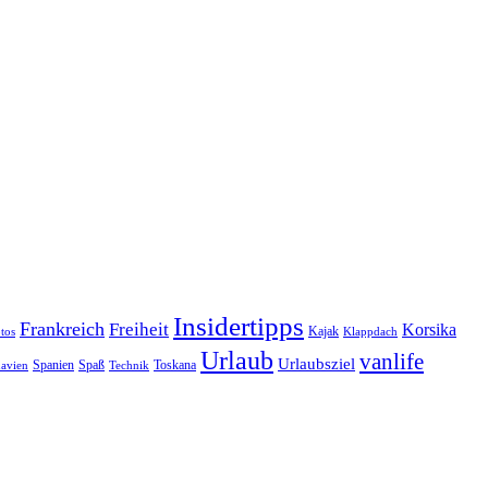
Insidertipps
Frankreich
Freiheit
Korsika
Kajak
tos
Klappdach
Urlaub
vanlife
Urlaubsziel
Spanien
Spaß
Toskana
avien
Technik