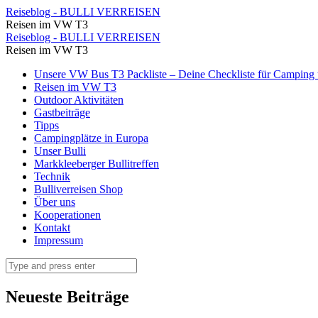
Panorama
Reiseblog - BULLI VERREISEN
Reisen im VW T3
Preikestolen
Panorama
Reiseblog - BULLI VERREISEN
⋆
Reisen im VW T3
Preikestolen
Reiseblog
Skip
Unsere VW Bus T3 Packliste – Deine Checkliste für Camping u
⋆
to
Reisen im VW T3
-
Reiseblog
content
Outdoor Aktivitäten
BULLI
Gastbeiträge
-
Tipps
VERREISEN
BULLI
Campingplätze in Europa
Unser Bulli
VERREISEN
Markkleeberger Bullitreffen
Technik
Bulliverreisen Shop
Über uns
Kooperationen
Kontakt
Impressum
Search
Neueste Beiträge