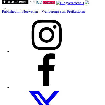
Menu
Post
Published In:
Norwegen – Wanderung zum Preikestolen
navigation
Instagram
Facebook
Folow
us
on
twitter