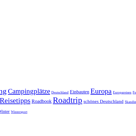
ng
Europa
Campingplätze
Einbauten
Deutschland
Europareisen
Fo
Roadtrip
Reisetipps
Roadbook
schönes Deutschland
Skandin
Winter
Wintersport