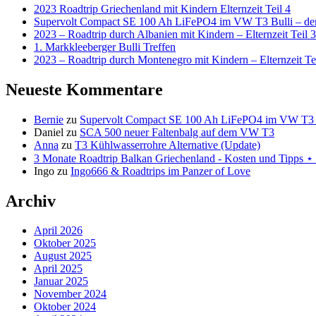
2023 Roadtrip Griechenland mit Kindern Elternzeit Teil 4
Supervolt Compact SE 100 Ah LiFePO4 im VW T3 Bulli – der 
2023 – Roadtrip durch Albanien mit Kindern – Elternzeit Teil 3
1. Markkleeberger Bulli Treffen
2023 – Roadtrip durch Montenegro mit Kindern – Elternzeit Te
Neueste Kommentare
Bernie
zu
Supervolt Compact SE 100 Ah LiFePO4 im VW T3 Bul
Daniel
zu
SCA 500 neuer Faltenbalg auf dem VW T3
Anna
zu
T3 Kühlwasserrohre Alternative (Update)
3 Monate Roadtrip Balkan Griechenland - Kosten und Tipp
Ingo
zu
Ingo666 & Roadtrips im Panzer of Love
Archiv
April 2026
Oktober 2025
August 2025
April 2025
Januar 2025
November 2024
Oktober 2024