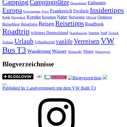
Camping
Campingplätze
Einbauten
Deutschland
Insidertipps
Europa
Frankreich
Freiheit
Europareisen
Fotos
Korsika
Natur
Outdoor
Kroatien
Norwegen
Kajak
Klappdach
Offroad
Reisetipps
Reisen
Roadbook
Reiseblog
Reisefotos
Roadtrip
schönes Deutschland
Spanien
Spaß
Skandinavien
Technik
VW
Urlaub
Verreisen
vanlife
Urlaubsziel
Toskana
Bus T3
Wanderung
Wasser
Winter
Weinstraße
Wintersport
Blogverzeichnisse
Menu
Post
Published In:
Landvergnügen mit dem VW Bulli T3
navigation
Instagram