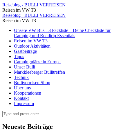
Wir
Reiseblog - BULLI VERREISEN
Reisen im VW T3
stehen
Wir
Reiseblog - BULLI VERREISEN
direkt
Reisen im VW T3
stehen
am
Skip
Unsere VW Bus T3 Packliste – Deine Checkliste für
direkt
to
Camping und Roadtrip Essentials
Ziegenstall
am
content
Reisen im VW T3
...
Outdoor Aktivitäten
Ziegenstall
Gastbeiträge
⋆
...
Tipps
Reiseblog
Campingplätze in Europa
⋆
Unser Bulli
-
Reiseblog
Markkleeberger Bullitreffen
BULLI
Technik
-
Bulliverreisen Shop
VERREISEN
BULLI
Über uns
Kooperationen
VERREISEN
Kontakt
Impressum
Search
Neueste Beiträge