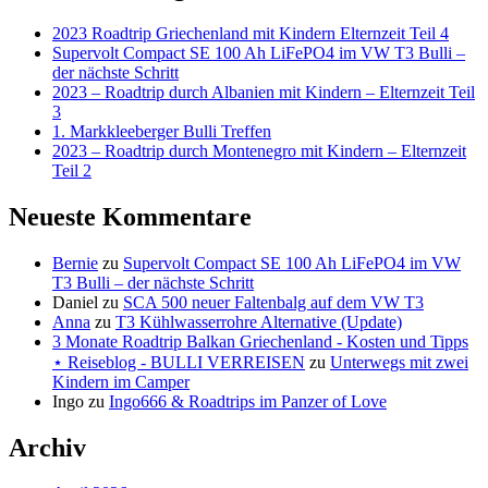
2023 Roadtrip Griechenland mit Kindern Elternzeit Teil 4
Supervolt Compact SE 100 Ah LiFePO4 im VW T3 Bulli –
der nächste Schritt
2023 – Roadtrip durch Albanien mit Kindern – Elternzeit Teil
3
1. Markkleeberger Bulli Treffen
2023 – Roadtrip durch Montenegro mit Kindern – Elternzeit
Teil 2
Neueste Kommentare
Bernie
zu
Supervolt Compact SE 100 Ah LiFePO4 im VW
T3 Bulli – der nächste Schritt
Daniel
zu
SCA 500 neuer Faltenbalg auf dem VW T3
Anna
zu
T3 Kühlwasserrohre Alternative (Update)
3 Monate Roadtrip Balkan Griechenland - Kosten und Tipps
⋆ Reiseblog - BULLI VERREISEN
zu
Unterwegs mit zwei
Kindern im Camper
Ingo
zu
Ingo666 & Roadtrips im Panzer of Love
Archiv