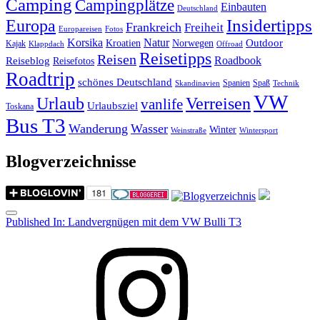
Camping
Campingplätze
Einbauten
Deutschland
Insidertipps
Europa
Frankreich
Freiheit
Europareisen
Fotos
Korsika
Natur
Outdoor
Kroatien
Norwegen
Kajak
Klappdach
Offroad
Reisetipps
Reisen
Roadbook
Reiseblog
Reisefotos
Roadtrip
schönes Deutschland
Spanien
Spaß
Skandinavien
Technik
VW
Urlaub
Verreisen
vanlife
Urlaubsziel
Toskana
Bus T3
Wanderung
Wasser
Winter
Weinstraße
Wintersport
Blogverzeichnisse
Menu
Post
Published In:
Landvergnügen mit dem VW Bulli T3
navigation
Instagram