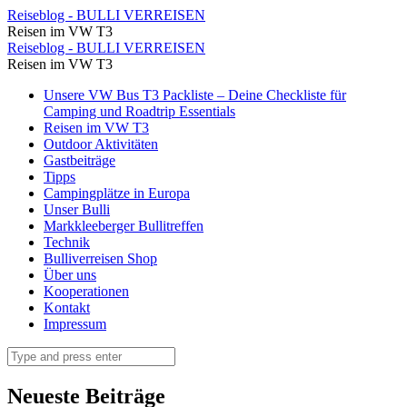
Zu
Reiseblog - BULLI VERREISEN
Reisen im VW T3
Gast
Zu
Reiseblog - BULLI VERREISEN
bei
Reisen im VW T3
Gast
Familie
Skip
Unsere VW Bus T3 Packliste – Deine Checkliste für
bei
to
Camping und Roadtrip Essentials
Horn
Familie
content
Reisen im VW T3
⋆
Outdoor Aktivitäten
Horn
Gastbeiträge
Reiseblog
⋆
Tipps
-
Campingplätze in Europa
Reiseblog
Unser Bulli
BULLI
-
Markkleeberger Bullitreffen
VERREISEN
Technik
BULLI
Bulliverreisen Shop
VERREISEN
Über uns
Kooperationen
Kontakt
Impressum
Search
Neueste Beiträge