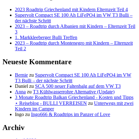
2023 Roadtrip Griechenland mit Kindern Elternzeit Teil 4
Supervolt Compact SE 100 Ah LiFePO4 im VW T3 Bulli –
der nächste Schritt
2023 – Roadtrip durch Albanien mit Kindern – Elternzeit Teil
3
1. Markkleeberger Bulli Treffen
2023 – Roadtrip durch Montenegro mit Kindern – Elternzeit
Teil 2
Neueste Kommentare
Bernie
zu
Supervolt Compact SE 100 Ah LiFePO4 im VW
T3 Bulli – der nächste Schritt
Daniel
zu
SCA 500 neuer Faltenbalg auf dem VW T3
Anna
zu
T3 Kühlwasserrohre Alternative (Update)
3 Monate Roadtrip Balkan Griechenland - Kosten und Tipps
⋆ Reiseblog - BULLI VERREISEN
zu
Unterwegs mit zwei
Kindern im Camper
Ingo
zu
Ingo666 & Roadtrips im Panzer of Love
Archiv