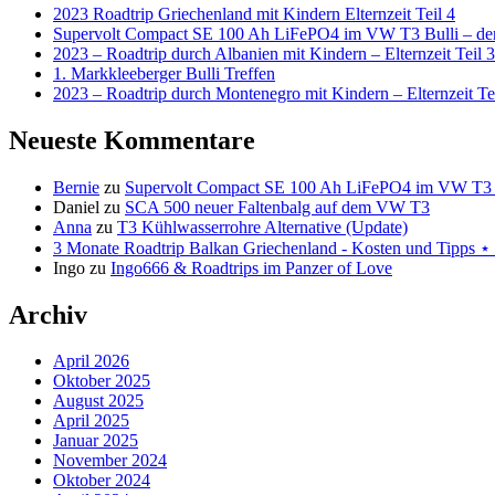
2023 Roadtrip Griechenland mit Kindern Elternzeit Teil 4
Supervolt Compact SE 100 Ah LiFePO4 im VW T3 Bulli – der 
2023 – Roadtrip durch Albanien mit Kindern – Elternzeit Teil 3
1. Markkleeberger Bulli Treffen
2023 – Roadtrip durch Montenegro mit Kindern – Elternzeit Te
Neueste Kommentare
Bernie
zu
Supervolt Compact SE 100 Ah LiFePO4 im VW T3 Bul
Daniel
zu
SCA 500 neuer Faltenbalg auf dem VW T3
Anna
zu
T3 Kühlwasserrohre Alternative (Update)
3 Monate Roadtrip Balkan Griechenland - Kosten und Tipp
Ingo
zu
Ingo666 & Roadtrips im Panzer of Love
Archiv
April 2026
Oktober 2025
August 2025
April 2025
Januar 2025
November 2024
Oktober 2024