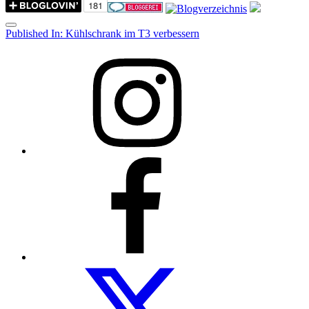
Menu
Post
Published In:
Kühlschrank im T3 verbessern
navigation
Instagram
Facebook
Folow
us
on
twitter