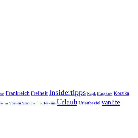
Insidertipps
Frankreich
Freiheit
Korsika
Kajak
tos
Klappdach
Urlaub
vanlife
Urlaubsziel
Spanien
Spaß
Toskana
avien
Technik