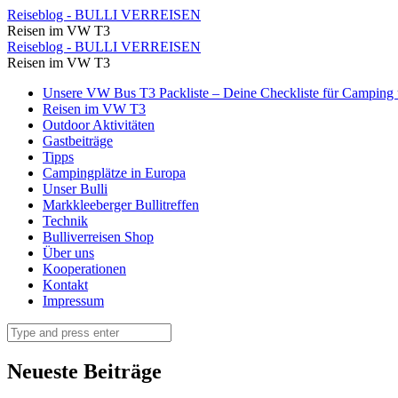
Temperaturschalter
Reiseblog - BULLI VERREISEN
Reisen im VW T3
hinter
Temperaturschalter
Reiseblog - BULLI VERREISEN
dem
Reisen im VW T3
hinter
Fahrersitz
Skip
Unsere VW Bus T3 Packliste – Deine Checkliste für Camping u
dem
to
Reisen im VW T3
⋆
Fahrersitz
content
Outdoor Aktivitäten
Reiseblog
Gastbeiträge
⋆
Tipps
-
Reiseblog
Campingplätze in Europa
BULLI
Unser Bulli
-
Markkleeberger Bullitreffen
VERREISEN
BULLI
Technik
Bulliverreisen Shop
VERREISEN
Über uns
Kooperationen
Kontakt
Impressum
Search
Neueste Beiträge