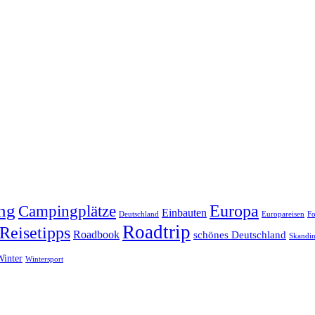
ng
Europa
Campingplätze
Einbauten
Deutschland
Europareisen
Fo
Roadtrip
Reisetipps
Roadbook
schönes Deutschland
Skandin
Winter
Wintersport