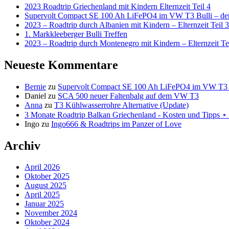
2023 Roadtrip Griechenland mit Kindern Elternzeit Teil 4
Supervolt Compact SE 100 Ah LiFePO4 im VW T3 Bulli – der 
2023 – Roadtrip durch Albanien mit Kindern – Elternzeit Teil 3
1. Markkleeberger Bulli Treffen
2023 – Roadtrip durch Montenegro mit Kindern – Elternzeit Te
Neueste Kommentare
Bernie
zu
Supervolt Compact SE 100 Ah LiFePO4 im VW T3 Bul
Daniel
zu
SCA 500 neuer Faltenbalg auf dem VW T3
Anna
zu
T3 Kühlwasserrohre Alternative (Update)
3 Monate Roadtrip Balkan Griechenland - Kosten und Tipp
Ingo
zu
Ingo666 & Roadtrips im Panzer of Love
Archiv
April 2026
Oktober 2025
August 2025
April 2025
Januar 2025
November 2024
Oktober 2024