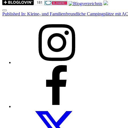
Menu
Post
Published In:
Kleine- und Familienfreundliche Campingplätze mit A
navigation
Instagram
Facebook
Folow
us
on
twitter