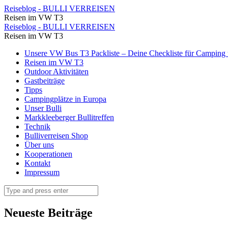
Hier
Reiseblog - BULLI VERREISEN
Reisen im VW T3
die
Hier
Reiseblog - BULLI VERREISEN
Übersichtskarte
Reisen im VW T3
die
der
Skip
Unsere VW Bus T3 Packliste – Deine Checkliste für Camping u
Übersichtskarte
to
Reisen im VW T3
Plätze
der
content
Outdoor Aktivitäten
in
Gastbeiträge
Plätze
Tipps
Deutschland
in
Campingplätze in Europa
⋆
Unser Bulli
Deutschland
Markkleeberger Bullitreffen
Reiseblog
⋆
Technik
-
Bulliverreisen Shop
Reiseblog
Über uns
BULLI
-
Kooperationen
VERREISEN
Kontakt
BULLI
Impressum
VERREISEN
Search
Neueste Beiträge