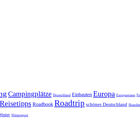
ng
Europa
Campingplätze
Einbauten
Deutschland
Europareisen
Fo
Roadtrip
Reisetipps
Roadbook
schönes Deutschland
Skandin
Winter
Wintersport