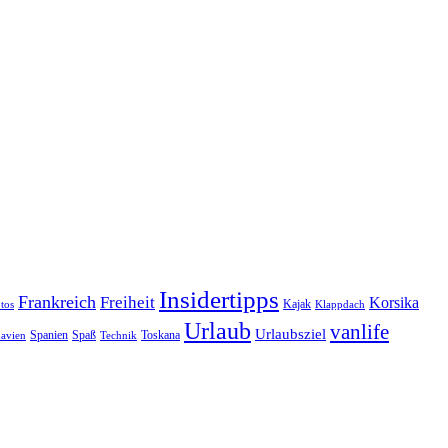
Insidertipps
Frankreich
Freiheit
Korsika
Kajak
tos
Klappdach
Urlaub
vanlife
Urlaubsziel
Spanien
Spaß
Toskana
avien
Technik