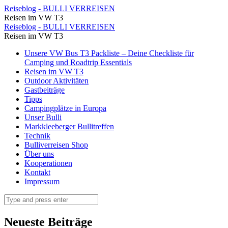
Spielplatz
Reiseblog - BULLI VERREISEN
Reisen im VW T3
für
Spielplatz
Reiseblog - BULLI VERREISEN
groß
Reisen im VW T3
für
und
Skip
Unsere VW Bus T3 Packliste – Deine Checkliste für
groß
to
Camping und Roadtrip Essentials
klein
und
content
Reisen im VW T3
⋆
Outdoor Aktivitäten
klein
Gastbeiträge
Reiseblog
⋆
Tipps
-
Campingplätze in Europa
Reiseblog
Unser Bulli
BULLI
-
Markkleeberger Bullitreffen
VERREISEN
Technik
BULLI
Bulliverreisen Shop
VERREISEN
Über uns
Kooperationen
Kontakt
Impressum
Search
Neueste Beiträge