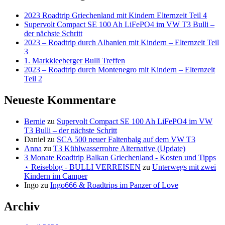
2023 Roadtrip Griechenland mit Kindern Elternzeit Teil 4
Supervolt Compact SE 100 Ah LiFePO4 im VW T3 Bulli –
der nächste Schritt
2023 – Roadtrip durch Albanien mit Kindern – Elternzeit Teil
3
1. Markkleeberger Bulli Treffen
2023 – Roadtrip durch Montenegro mit Kindern – Elternzeit
Teil 2
Neueste Kommentare
Bernie
zu
Supervolt Compact SE 100 Ah LiFePO4 im VW
T3 Bulli – der nächste Schritt
Daniel
zu
SCA 500 neuer Faltenbalg auf dem VW T3
Anna
zu
T3 Kühlwasserrohre Alternative (Update)
3 Monate Roadtrip Balkan Griechenland - Kosten und Tipps
⋆ Reiseblog - BULLI VERREISEN
zu
Unterwegs mit zwei
Kindern im Camper
Ingo
zu
Ingo666 & Roadtrips im Panzer of Love
Archiv