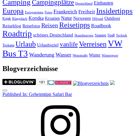
Camping
Campingplätze
Einbauten
Deutschland
Insidertipps
Europa
Frankreich
Freiheit
Europareisen
Fotos
Korsika
Natur
Outdoor
Kroatien
Norwegen
Kajak
Klappdach
Offroad
Reisetipps
Reisen
Roadbook
Reiseblog
Reisefotos
Roadtrip
schönes Deutschland
Spanien
Spaß
Skandinavien
Technik
VW
Urlaub
Verreisen
vanlife
Urlaubsziel
Toskana
Bus T3
Wanderung
Wasser
Winter
Weinstraße
Wintersport
Blogverzeichnisse
Menu
Post
Published In:
Geheimtipp Safari Bar
navigation
Instagram