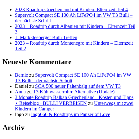
2023 Roadtrip Griechenland mit Kindern Elternzeit Teil 4
Supervolt Compact SE 100 Ah LiFePO4 im VW T3 Bulli –
der nächste Schritt
2023 – Roadtrip durch Albanien mit Kindern – Elternzeit Teil
3
1. Markkleeberger Bulli Treffen
2023 – Roadtrip durch Montenegro mit Kindern – Elternzeit
Teil 2
Neueste Kommentare
Bernie
zu
Supervolt Compact SE 100 Ah LiFePO4 im VW
T3 Bulli – der nächste Schritt
Daniel
zu
SCA 500 neuer Faltenbalg auf dem VW T3
Anna
zu
T3 Kühlwasserrohre Alternative (Update)
3 Monate Roadtrip Balkan Griechenland - Kosten und Tipps
⋆ Reiseblog - BULLI VERREISEN
zu
Unterwegs mit zwei
Kindern im Camper
Ingo
zu
Ingo666 & Roadtrips im Panzer of Love
Archiv