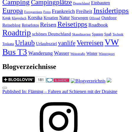
Camping
Campingplätze
Einbauten
Deutschland
Insidertipps
Europa
Frankreich
Freiheit
Europareisen
Fotos
Korsika
Natur
Outdoor
Kroatien
Norwegen
Kajak
Klappdach
Offroad
Reisetipps
Reisen
Roadbook
Reiseblog
Reisefotos
Roadtrip
schönes Deutschland
Spanien
Spaß
Skandinavien
Technik
VW
Urlaub
Verreisen
vanlife
Urlaubsziel
Toskana
Bus T3
Wanderung
Wasser
Winter
Weinstraße
Wintersport
Blogverzeichnisse
Menu
Post
Published In:
Fläming – Fahren auf Schienen mit der Draisine
navigation
Instagram