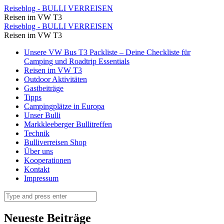
IMG_9211
Reiseblog - BULLI VERREISEN
Reisen im VW T3
⋆
IMG_9211
Reiseblog - BULLI VERREISEN
Reiseblog
Reisen im VW T3
⋆
-
Skip
Unsere VW Bus T3 Packliste – Deine Checkliste für
Reiseblog
to
Camping und Roadtrip Essentials
BULLI
-
content
Reisen im VW T3
VERREISEN
Outdoor Aktivitäten
BULLI
Gastbeiträge
VERREISEN
Tipps
Campingplätze in Europa
Unser Bulli
Markkleeberger Bullitreffen
Technik
Bulliverreisen Shop
Über uns
Kooperationen
Kontakt
Impressum
Search
Neueste Beiträge