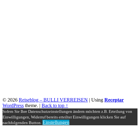
© 2026
Reiseblog – BULLI VERREISEN
|
Using
Receptar
WordPress
theme.
|
Back to top ↑
Sofern Sie Ihre Datenschutzeinstellungen ändern möchten z.B. Erteilung von
Einwilligungen, Widerruf bereits erteilter Einwilligungen klicken Sie auf
Einstellungen
nachfolgenden Button.