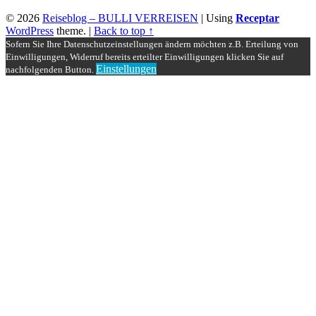
© 2026
Reiseblog – BULLI VERREISEN
|
Using
Receptar
WordPress
theme.
|
Back to top ↑
Sofern Sie Ihre Datenschutzeinstellungen ändern möchten z.B. Erteilung von
Einwilligungen, Widerruf bereits erteilter Einwilligungen klicken Sie auf
Einstellungen
nachfolgenden Button.