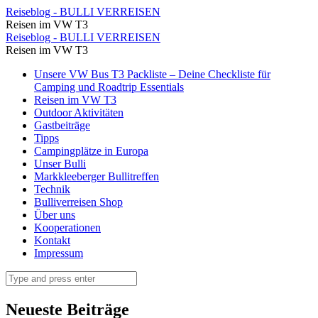
Im
Reiseblog - BULLI VERREISEN
Reisen im VW T3
Buch
Im
Reiseblog - BULLI VERREISEN
sind
Reisen im VW T3
Buch
nochmal
Skip
Unsere VW Bus T3 Packliste – Deine Checkliste für
sind
to
Camping und Roadtrip Essentials
alle
nochmal
content
Reisen im VW T3
Plätze
Outdoor Aktivitäten
alle
Gastbeiträge
beschrieben
Plätze
Tipps
⋆
Campingplätze in Europa
beschrieben
Unser Bulli
Reiseblog
⋆
Markkleeberger Bullitreffen
-
Technik
Reiseblog
Bulliverreisen Shop
BULLI
-
Über uns
VERREISEN
Kooperationen
BULLI
Kontakt
VERREISEN
Impressum
Search
Neueste Beiträge