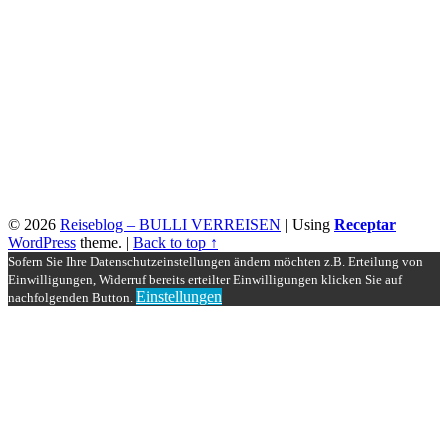
© 2026
Reiseblog – BULLI VERREISEN
|
Using
Receptar
WordPress
theme.
|
Back to top ↑
Sofern Sie Ihre Datenschutzeinstellungen ändern möchten z.B. Erteilung von
Einwilligungen, Widerruf bereits erteilter Einwilligungen klicken Sie auf
Einstellungen
nachfolgenden Button.