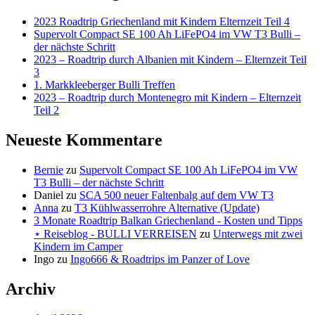
2023 Roadtrip Griechenland mit Kindern Elternzeit Teil 4
Supervolt Compact SE 100 Ah LiFePO4 im VW T3 Bulli –
der nächste Schritt
2023 – Roadtrip durch Albanien mit Kindern – Elternzeit Teil
3
1. Markkleeberger Bulli Treffen
2023 – Roadtrip durch Montenegro mit Kindern – Elternzeit
Teil 2
Neueste Kommentare
Bernie
zu
Supervolt Compact SE 100 Ah LiFePO4 im VW
T3 Bulli – der nächste Schritt
Daniel
zu
SCA 500 neuer Faltenbalg auf dem VW T3
Anna
zu
T3 Kühlwasserrohre Alternative (Update)
3 Monate Roadtrip Balkan Griechenland - Kosten und Tipps
⋆ Reiseblog - BULLI VERREISEN
zu
Unterwegs mit zwei
Kindern im Camper
Ingo
zu
Ingo666 & Roadtrips im Panzer of Love
Archiv