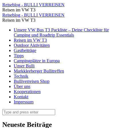
Panoramablickvom
Reiseblog - BULLI VERREISEN
Reisen im VW T3
Château
Panoramablickvom
Reiseblog - BULLI VERREISEN
Fort
Reisen im VW T3
Château
auf
Skip
Unsere VW Bus T3 Packliste – Deine Checkliste für
Fort
to
Camping und Roadtrip Essentials
den
auf
content
Reisen im VW T3
Golf
Outdoor Aktivitäten
den
Gastbeiträge
von
Golf
Tipps
Porto
Campingplätze in Europa
von
Unser Bulli
⋆
Porto
Markkleeberger Bullitreffen
Reiseblog
Technik
⋆
Bulliverreisen Shop
-
Reiseblog
Über uns
BULLI
Kooperationen
-
Kontakt
VERREISEN
BULLI
Impressum
VERREISEN
Search
Neueste Beiträge