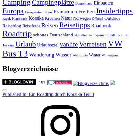
Camping
Campingplätze
Einbauten
Deutschland
Insidertipps
Europa
Frankreich
Freiheit
Europareisen
Fotos
Korsika
Natur
Outdoor
Kroatien
Norwegen
Kajak
Klappdach
Offroad
Reisetipps
Reisen
Roadbook
Reiseblog
Reisefotos
Roadtrip
schönes Deutschland
Spanien
Spaß
Skandinavien
Technik
VW
Urlaub
Verreisen
vanlife
Urlaubsziel
Toskana
Bus T3
Wanderung
Wasser
Winter
Weinstraße
Wintersport
Blogverzeichnisse
Menu
Post
Published In:
Ein Roadtrip durch Korsika Teil 3
navigation
Instagram