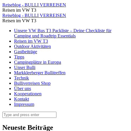
Huckepack
Reiseblog - BULLI VERREISEN
Reisen im VW T3
geht
Huckepack
Reiseblog - BULLI VERREISEN
es
Reisen im VW T3
geht
in
Skip
Unsere VW Bus T3 Packliste – Deine Checkliste für
es
to
Camping und Roadtrip Essentials
die
in
content
Reisen im VW T3
nächste
Outdoor Aktivitäten
die
Gastbeiträge
Werkstatt
nächste
Tipps
⋆
Campingplätze in Europa
Werkstatt
Unser Bulli
Reiseblog
⋆
Markkleeberger Bullitreffen
-
Technik
Reiseblog
Bulliverreisen Shop
BULLI
-
Über uns
VERREISEN
Kooperationen
BULLI
Kontakt
VERREISEN
Impressum
Search
Neueste Beiträge