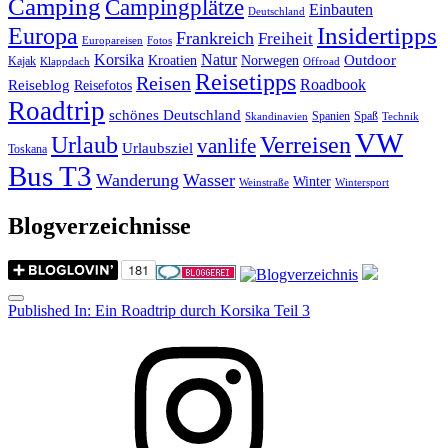
Camping
Campingplätze
Einbauten
Deutschland
Insidertipps
Europa
Frankreich
Freiheit
Europareisen
Fotos
Korsika
Natur
Outdoor
Kroatien
Norwegen
Kajak
Klappdach
Offroad
Reisetipps
Reisen
Roadbook
Reiseblog
Reisefotos
Roadtrip
schönes Deutschland
Spanien
Spaß
Skandinavien
Technik
VW
Urlaub
Verreisen
vanlife
Urlaubsziel
Toskana
Bus T3
Wanderung
Wasser
Winter
Weinstraße
Wintersport
Blogverzeichnisse
Menu
Post
Published In:
Ein Roadtrip durch Korsika Teil 3
navigation
Instagram