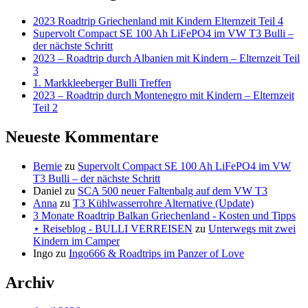
2023 Roadtrip Griechenland mit Kindern Elternzeit Teil 4
Supervolt Compact SE 100 Ah LiFePO4 im VW T3 Bulli –
der nächste Schritt
2023 – Roadtrip durch Albanien mit Kindern – Elternzeit Teil
3
1. Markkleeberger Bulli Treffen
2023 – Roadtrip durch Montenegro mit Kindern – Elternzeit
Teil 2
Neueste Kommentare
Bernie
zu
Supervolt Compact SE 100 Ah LiFePO4 im VW
T3 Bulli – der nächste Schritt
Daniel
zu
SCA 500 neuer Faltenbalg auf dem VW T3
Anna
zu
T3 Kühlwasserrohre Alternative (Update)
3 Monate Roadtrip Balkan Griechenland - Kosten und Tipps
⋆ Reiseblog - BULLI VERREISEN
zu
Unterwegs mit zwei
Kindern im Camper
Ingo
zu
Ingo666 & Roadtrips im Panzer of Love
Archiv