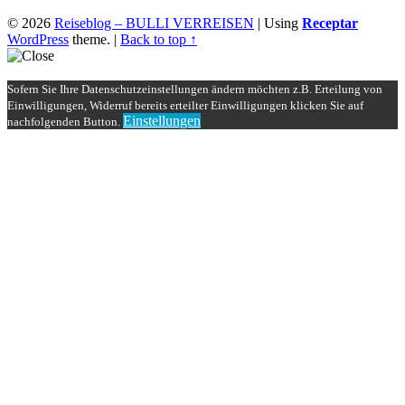
© 2026
Reiseblog – BULLI VERREISEN
|
Using
Receptar
WordPress
theme.
|
Back to top ↑
Sofern Sie Ihre Datenschutzeinstellungen ändern möchten z.B. Erteilung von
Einwilligungen, Widerruf bereits erteilter Einwilligungen klicken Sie auf
Einstellungen
nachfolgenden Button.